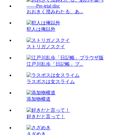
おおきく澄みわたる、あ...
犯人は俺以外
ストリガノスクイ
江戸川乱歩「日記帳」ブ...
ラスボスは女スライム
添加物横道
好きだと言って！
さざめき