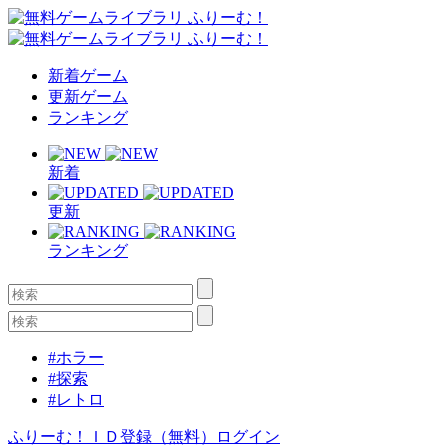
新着ゲーム
更新ゲーム
ランキング
新着
更新
ランキング
#ホラー
#探索
#レトロ
ふりーむ！ＩＤ登録（無料）
ログイン