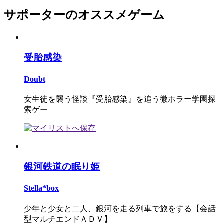
サポーターのオススメゲーム
受胎感染
Doubt
女生徒を襲う怪談『受胎感染』を追う微ホラー学園探
索ゲー
銀河鉄道の眠り姫
Stella*box
少年と少女と二人、銀河を走る列車で旅をする【会話
型マルチエンドＡＤＶ】