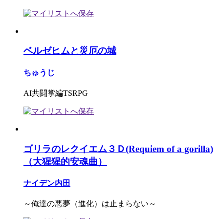
ベルゼヒムと災厄の城
ちゅうじ
AI共闘掌編TSRPG
ゴリラのレクイエム３Ｄ(Requiem of a gorilla)
（大猩猩的安魂曲）
ナイデン内田
～俺達の悪夢（進化）は止まらない～