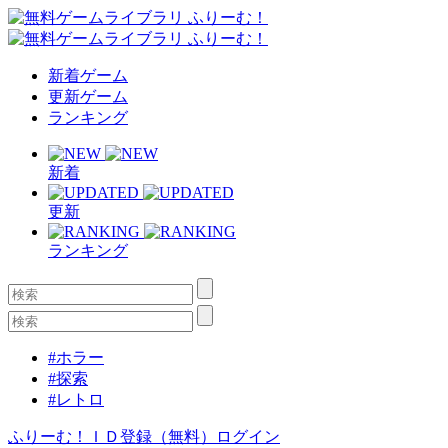
新着ゲーム
更新ゲーム
ランキング
新着
更新
ランキング
#ホラー
#探索
#レトロ
ふりーむ！ＩＤ登録（無料）
ログイン