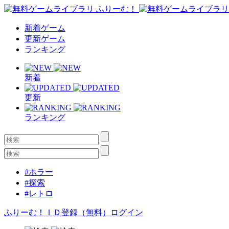
新着ゲーム
更新ゲーム
ランキング
新着
更新
ランキング
#ホラー
#探索
#レトロ
ふりーむ！ＩＤ登録（無料）
ログイン