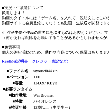
■実況・生放送について
歓迎します！
動画のタイトルには「ゲーム名」を入れて、説明文にはこのゲ
動画サイトに会員登録してなくても動画・生放送が閲覧でき
※ 誹謗中傷や作品の世界観を壊すものはお控えください。マ
（何かあれば削除をお願いすることがあるかもしれませんが
■免責事項
個人の趣味活動のため、動作や内容について保証はありませ
ReadMe(説明書・クレジット表記など)
■ファイル名
tayousei044.zip
■バージョン
1.00
■容量
124,697 KByte
■必要ランタイム
■動作環境
Win Browser
■特徴
バイオレンス
■推奨年齢
12歳以上（中学生～）