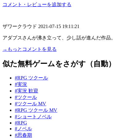
コメント・レビューを追加する
ザワークラウド
2021-07-15 19:11:21
アダブスさんが沸き立って、少し話が進んだ作品。
→もっとコメントを見る
似た無料ゲームをさがす（自動）
#RPG ツクール
#実況
#実況 歓迎
#ツクール
#ツクール MV
#RPG ツクール MV
#ショートノベル
#RPG
#ノベル
#思春期