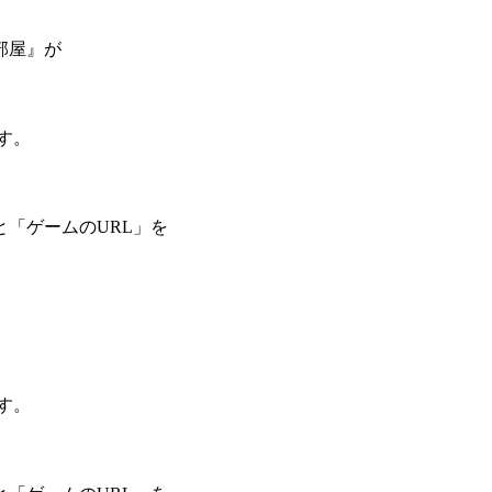
部屋』が
す。
「ゲームのURL」を
。
す。