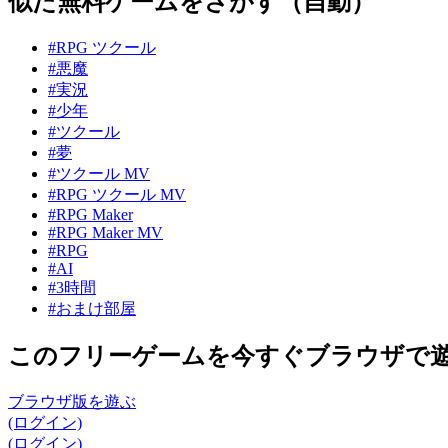
似た無料ゲームをさがす（自動）
#RPG ツクール
#悪魔
#実況
#少年
#ツクール
#夢
#ツクール MV
#RPG ツクール MV
#RPG Maker
#RPG Maker MV
#RPG
#AI
#3時間
#おまけ部屋
このフリーゲームを今すぐブラウザで
ブラウザ版を遊ぶ
(ログイン)
(ログイン)