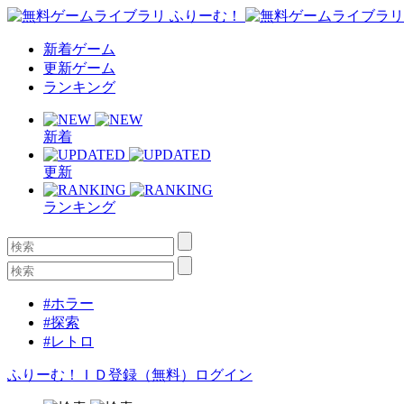
新着ゲーム
更新ゲーム
ランキング
新着
更新
ランキング
#ホラー
#探索
#レトロ
ふりーむ！ＩＤ登録（無料）
ログイン