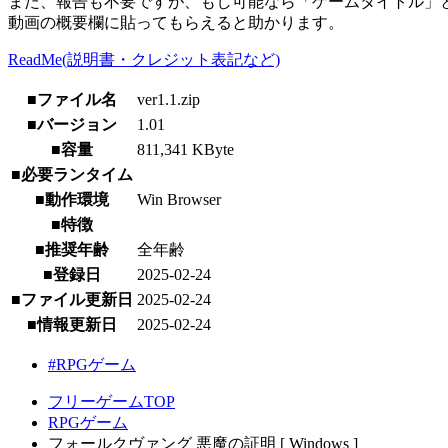
また、報告も不要ですが、もし可能なら「ゲームタイトル」と
動画の概要欄に貼ってもらえると助かります。
ReadMe(説明書・クレジット表記など)
■ファイル名
ver1.1.zip
■バージョン
1.01
■容量
811,341 KByte
■必要ランタイム
■動作環境
Win Browser
■特徴
■推奨年齢
全年齢
■登録日
2025-02-24
■ファイル更新日
2025-02-24
■情報更新日
2025-02-24
#RPGゲーム
フリーゲームTOP
RPGゲーム
フォールクヴァング 悪魔の証明 [ Windows ]