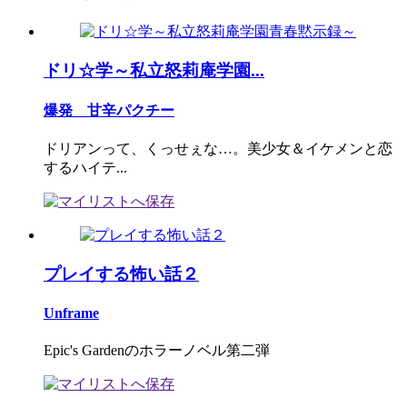
ドリ☆学～私立怒莉庵学園...
爆発 甘辛パクチー
ドリアンって、くっせぇな…。美少女＆イケメンと恋
するハイテ...
プレイする怖い話２
Unframe
Epic's Gardenのホラーノベル第二弾