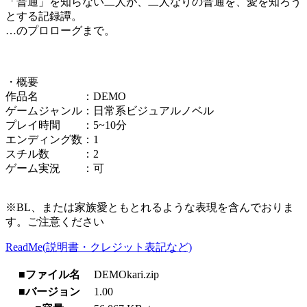
「普通」を知らない二人が、二人なりの普通を、愛を知ろう
とする記録譚。
…のプロローグまで。
・概要
作品名 ：DEMO
ゲームジャンル：日常系ビジュアルノベル
プレイ時間 ：5~10分
エンディング数：1
スチル数 ：2
ゲーム実況 ：可
※BL、または家族愛ともとれるような表現を含んでおりま
す。ご注意ください
ReadMe(説明書・クレジット表記など)
■ファイル名
DEMOkari.zip
■バージョン
1.00