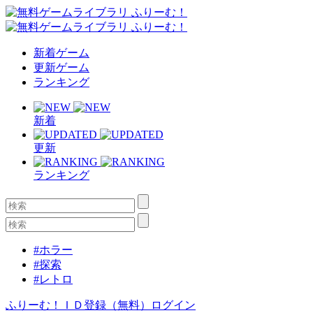
新着ゲーム
更新ゲーム
ランキング
新着
更新
ランキング
#ホラー
#探索
#レトロ
ふりーむ！ＩＤ登録（無料）
ログイン