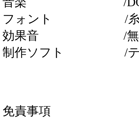
音楽 /DOVA-S
フォント /糸FO
効果音 /無料効
制作ソフト /ティ
免責事項