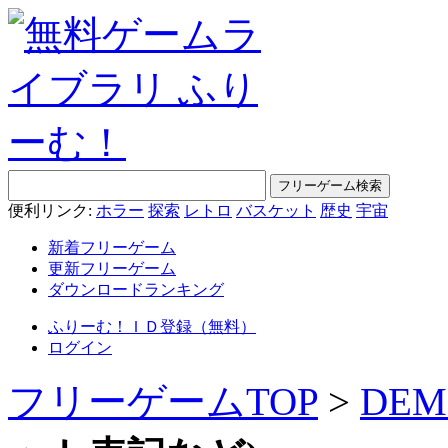
便利リンク:
ホラー
探索
レトロ
バスケット
歴史
宇宙
新着フリーゲーム
更新フリーゲーム
ダウンロードランキング
ふりーむ！ＩＤ登録（無料）
ログイン
フリーゲームTOP
>
DEM