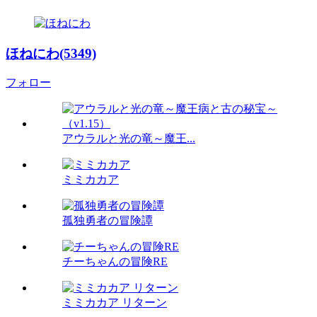
ほねにわ(5349)
フォロー
アウラルと光の竜～魔王...
ミミカカア
孤独勇者の冒険譚
チーちゃんの冒険RE
ミミカカア リターン