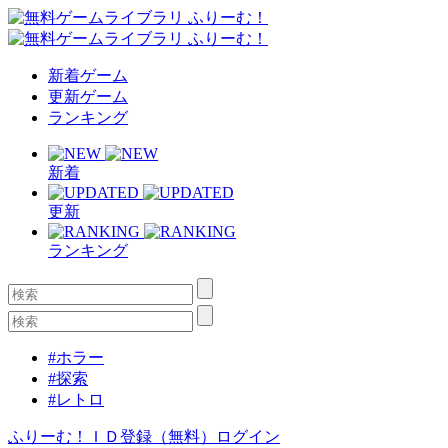
新着ゲーム
更新ゲーム
ランキング
新着
更新
ランキング
#ホラー
#探索
#レトロ
ふりーむ！ＩＤ登録（無料）
ログイン