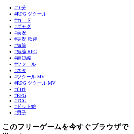
#10分
#RPG ツクール
#カード
#ギャグ
#実況
#実況 歓迎
#短編
#短編 RPG
#超短編
#ツクール
#ネタ
#ツクール MV
#RPG ツクール MV
#自作
#RPG
#TCG
#ドット絵
#男子
このフリーゲームを今すぐブラウザで