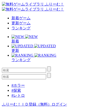
新着ゲーム
更新ゲーム
ランキング
新着
更新
ランキング
#ホラー
#探索
#レトロ
ふりーむ！ＩＤ登録（無料）
ログイン