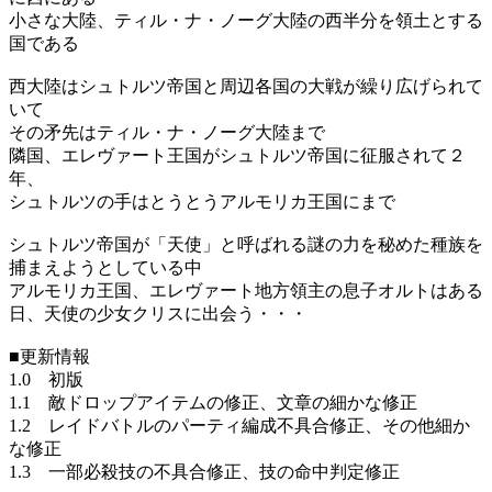
小さな大陸、ティル・ナ・ノーグ大陸の西半分を領土とする
国である
西大陸はシュトルツ帝国と周辺各国の大戦が繰り広げられて
いて
その矛先はティル・ナ・ノーグ大陸まで
隣国、エレヴァート王国がシュトルツ帝国に征服されて２
年、
シュトルツの手はとうとうアルモリカ王国にまで
シュトルツ帝国が「天使」と呼ばれる謎の力を秘めた種族を
捕まえようとしている中
アルモリカ王国、エレヴァート地方領主の息子オルトはある
日、天使の少女クリスに出会う・・・
■更新情報
1.0 初版
1.1 敵ドロップアイテムの修正、文章の細かな修正
1.2 レイドバトルのパーティ編成不具合修正、その他細か
な修正
1.3 一部必殺技の不具合修正、技の命中判定修正