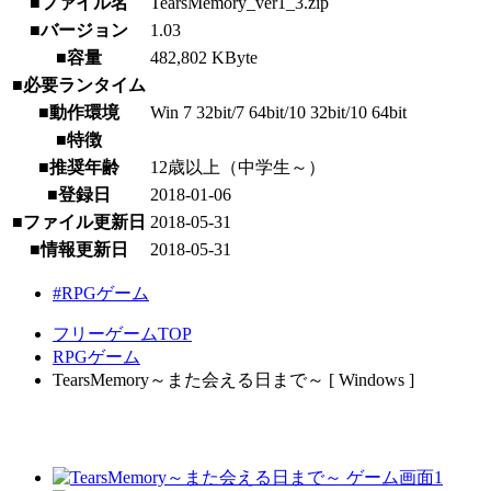
■ファイル名
TearsMemory_ver1_3.zip
■バージョン
1.03
■容量
482,802 KByte
■必要ランタイム
■動作環境
Win 7 32bit/7 64bit/10 32bit/10 64bit
■特徴
■推奨年齢
12歳以上（中学生～）
■登録日
2018-01-06
■ファイル更新日
2018-05-31
■情報更新日
2018-05-31
#RPGゲーム
フリーゲームTOP
RPGゲーム
TearsMemory～また会える日まで～ [ Windows ]