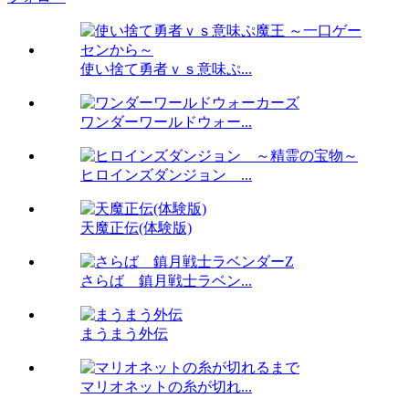
使い捨て勇者ｖｓ意味ぷ...
ワンダーワールドウォー...
ヒロインズダンジョン ...
天魔正伝(体験版)
さらば 鎮月戦士ラベン...
まうまう外伝
マリオネットの糸が切れ...