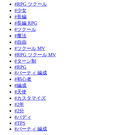
#RPG ツクール
#少女
#長編
#長編 RPG
#ツクール
#魔法
#自由
#ツクール MV
#RPG ツクール MV
#ターン制
#RPG
#パーティ 編成
#初心者
#編成
#天使
#カスタマイズ
#2年
#2分
#バディ
#TPS
#パーティ 編成