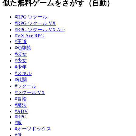
似た無料ゲームをさがす（自動）
#RPG ツクール
#RPG ツクール VX
#RPG ツクール VX Ace
#VX Ace RPG
#王道
#幼馴染
#彼女
#少女
#少年
#スキル
#戦闘
#ツクール
#ツクール VX
#冒険
#魔法
#ADV
#RPG
#娘
#オーソドックス
#母