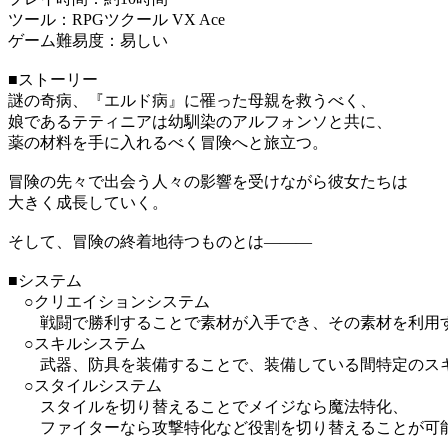
ツール：RPGツクール VX Ace
ゲーム難易度：易しい
■ストーリー
謎の奇病、『エルド病』に罹った母親を救うべく、
娘であるテティニアは幼馴染のアルフォンソと共に、
薬の材料を手に入れるべく冒険へと旅立つ。
冒険の先々で出会う人々の影響を受けながら彼女たちは
大きく成長していく。
そして、冒険の終着地待つものとは―――
■システム
○クリエイションシステム
戦闘で勝利することで素材が入手でき、その素材を利用す
○スキルシステム
武器、防具を装備することで、装備している間特定のスキ
○スタイルシステム
スタイルを切り替えることでメイジなら魔法特化、
ファイターなら攻撃特化など役割を切り替えることが可