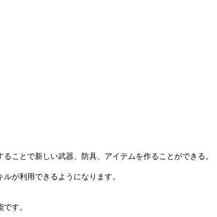
ることで新しい武器、防具、アイテムを作ることができる。
ルが利用できるようになります。
能です。