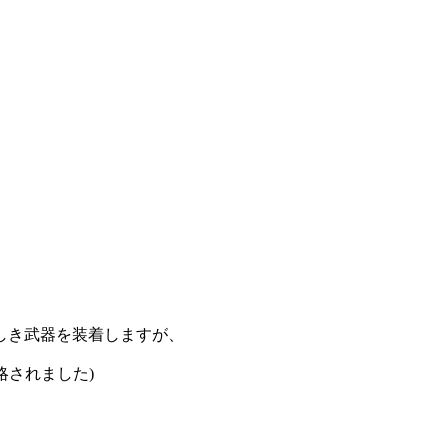
しき武器を装着しますが、
略されました)