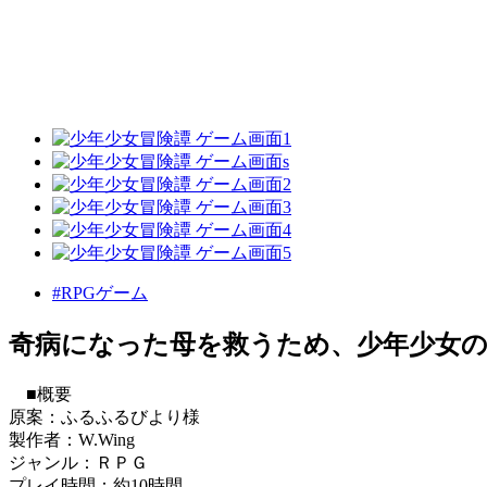
#RPGゲーム
奇病になった母を救うため、少年少女の
■概要
原案：ふるふるびより様
製作者：W.Wing
ジャンル：ＲＰＧ
プレイ時間：約10時間