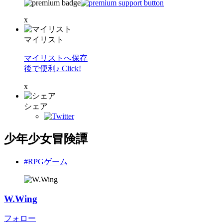
x
マイリスト
マイリストへ保存
後で便利♪ Click!
x
シェア
少年少女冒険譚
#RPGゲーム
W.Wing
フォロー