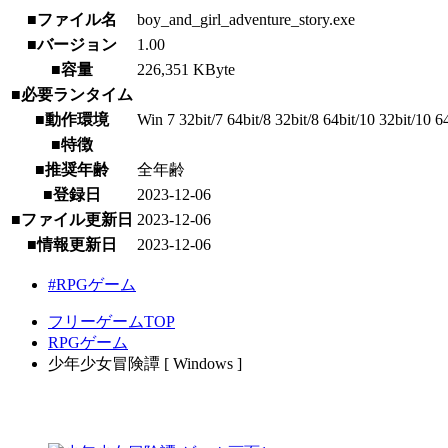
■ファイル名
boy_and_girl_adventure_story.exe
■バージョン
1.00
■容量
226,351 KByte
■必要ランタイム
■動作環境
Win 7 32bit/7 64bit/8 32bit/8 64bit/10 32bit/10 6
■特徴
■推奨年齢
全年齢
■登録日
2023-12-06
■ファイル更新日
2023-12-06
■情報更新日
2023-12-06
#RPGゲーム
フリーゲームTOP
RPGゲーム
少年少女冒険譚 [ Windows ]