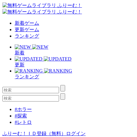
新着ゲーム
更新ゲーム
ランキング
新着
更新
ランキング
#ホラー
#探索
#レトロ
ふりーむ！ＩＤ登録（無料）
ログイン