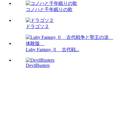
コノハと千年眠りの歌
ドラゴソ２
Luby Fantasy Ⅱ 古代戦...
DevilBusters