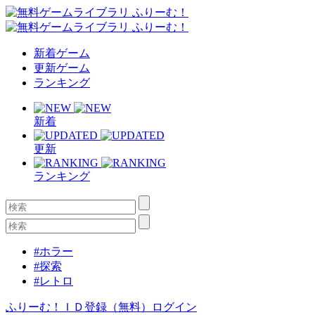
新着ゲーム
更新ゲーム
ランキング
新着
更新
ランキング
#ホラー
#探索
#レトロ
ふりーむ！ＩＤ登録（無料）
ログイン