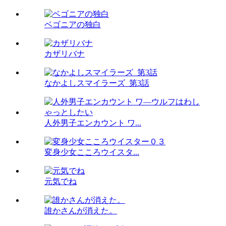
ベゴニアの独白
カザリバナ
なかよしスマイラーズ_第3話
人外男子エンカウント ワ...
変身少女こころウイスタ...
元気でね
誰かさんが消えた。