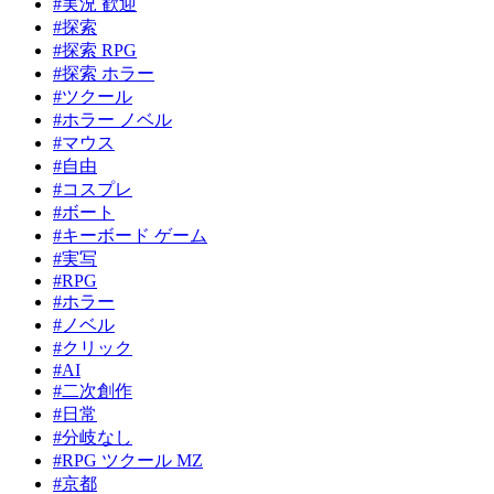
#実況 歓迎
#探索
#探索 RPG
#探索 ホラー
#ツクール
#ホラー ノベル
#マウス
#自由
#コスプレ
#ボート
#キーボード ゲーム
#実写
#RPG
#ホラー
#ノベル
#クリック
#AI
#二次創作
#日常
#分岐なし
#RPG ツクール MZ
#京都