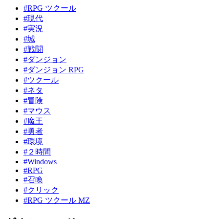
#RPG ツクール
#現代
#実況
#城
#戦闘
#ダンジョン
#ダンジョン RPG
#ツクール
#ネタ
#冒険
#マウス
#魔王
#勇者
#環境
#２時間
#Windows
#RPG
#召喚
#クリック
#RPG ツクール MZ