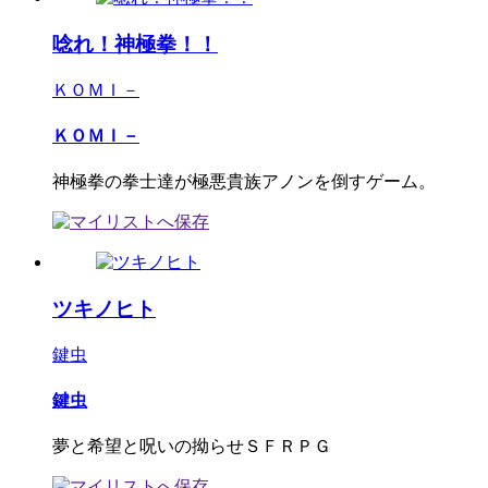
唸れ！神極拳！！
ＫＯＭＩ－
ＫＯＭＩ－
神極拳の拳士達が極悪貴族アノンを倒すゲーム。
ツキノヒト
鍵虫
鍵虫
夢と希望と呪いの拗らせＳＦＲＰＧ