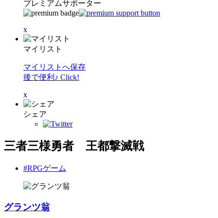
プレミアムサポーター
x
マイリスト
マイリストへ保存
後で便利♪ Click!
x
シェア
三者三様勇者 王都撃滅戦
#RPGゲーム
グランツ翁