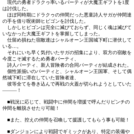
現代の勇者ドラクゥ率いるパーティが大魔王ギフトを1度
は討伐した。
ほぼ同時期にドラクゥの仲間だった悪童詩人サガが仲間達
の手を借り呪術師ヒビゴンを討伐した。
しかしヒビゴンは完全に滅びておらず、同じく魂は滅びて
いなかった大魔王ギフトを掌握してしまった。
仕留め損ねた宿敵達はシャルオーン王国城下町に潜伏して
いる…。
それにいち早く気付いたサガの招集により、双方の宿敵を
今度こそ滅するため勇者パーティ、
詩人パーティ、新人冒険者の合同パーティが結成された。
個性派揃いのパーティと、シャルオーン王国軍、そして偶
然城下町に滞在していた冒険者達、
彼等全てを巻き込んで再戦の火蓋が切られようとしていた
―――！
■戦況に応じて、戦闘中に仲間を増援で呼んだりピンチの
仲間を離脱させたり可能！
■また、控えの仲間を召喚して援護してもらう事も可能！
■ダンジョンにより戦闘でギミックがあり、特定の装備や