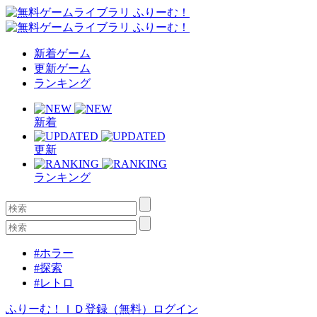
新着ゲーム
更新ゲーム
ランキング
新着
更新
ランキング
#ホラー
#探索
#レトロ
ふりーむ！ＩＤ登録（無料）
ログイン