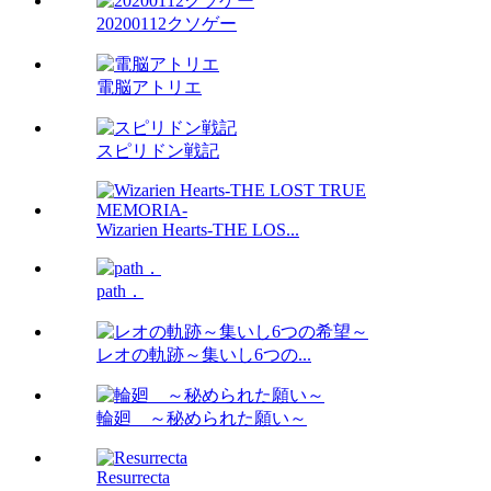
20200112クソゲー
電脳アトリエ
スピリドン戦記
Wizarien Hearts-THE LOS...
path．
レオの軌跡～集いし6つの...
輪廻 ～秘められた願い～
Resurrecta