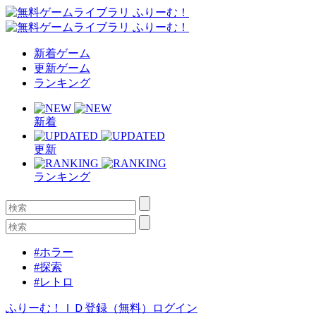
新着ゲーム
更新ゲーム
ランキング
新着
更新
ランキング
#ホラー
#探索
#レトロ
ふりーむ！ＩＤ登録（無料）
ログイン