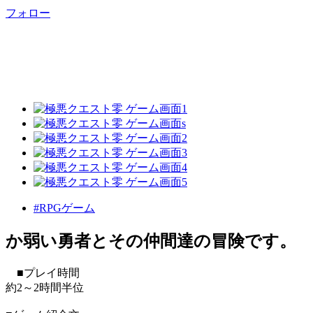
フォロー
#RPGゲーム
か弱い勇者とその仲間達の冒険です。
■プレイ時間
約2～2時間半位