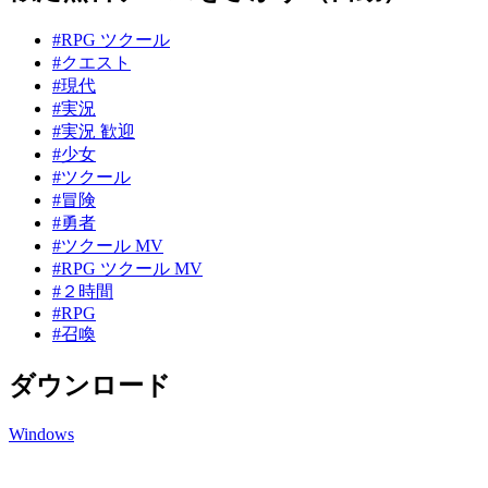
#RPG ツクール
#クエスト
#現代
#実況
#実況 歓迎
#少女
#ツクール
#冒険
#勇者
#ツクール MV
#RPG ツクール MV
#２時間
#RPG
#召喚
ダウンロード
Windows