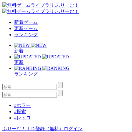
新着ゲーム
更新ゲーム
ランキング
新着
更新
ランキング
#ホラー
#探索
#レトロ
ふりーむ！ＩＤ登録（無料）
ログイン