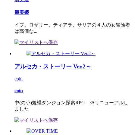
朋美姫
イブ、ロザリー、ティアラ、サリアの４人の女冒険者
は高価な...
アルセカ・ストーリー Ver.2～
coin
coin
中(の小)規模ダンジョン探索RPG ※リニューアルし
ました