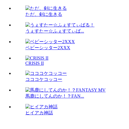
ただ、剣に生きる
うぇすたー☆ふぇすてぃば...
ベビーシッター2XXX
CRISIS II
コココケコッコー
馬鹿にしてんのか！？FAN...
ヒイアカ神話