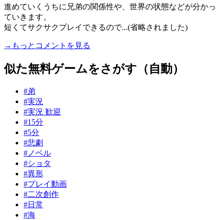
進めていくうちに兄弟の関係性や、世界の状態などが分かっ
ていきます。
短くてサクサクプレイできるので...(省略されました)
→もっとコメントを見る
似た無料ゲームをさがす（自動）
#弟
#実況
#実況 歓迎
#15分
#5分
#悲劇
#ノベル
#ショタ
#異形
#プレイ動画
#二次創作
#日常
#海