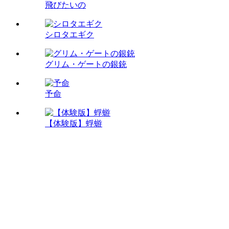
飛びたいの
シロタエギク
グリム・ゲートの銀銃
予命
【体験版】蜉蝣