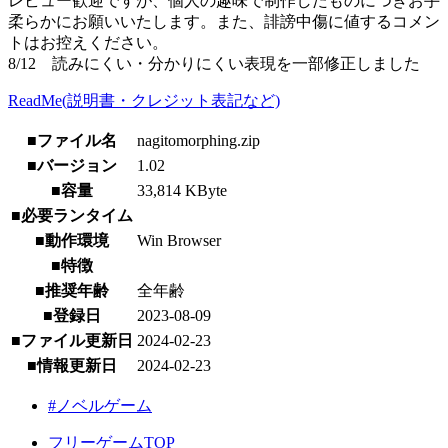
レビュー歓迎ですが、個人の趣味で制作したものにつきお手
柔らかにお願いいたします。また、誹謗中傷に値するコメン
トはお控えください。
8/12 読みにくい・分かりにくい表現を一部修正しました
ReadMe(説明書・クレジット表記など)
■ファイル名
nagitomorphing.zip
■バージョン
1.02
■容量
33,814 KByte
■必要ランタイム
■動作環境
Win Browser
■特徴
■推奨年齢
全年齢
■登録日
2023-08-09
■ファイル更新日
2024-02-23
■情報更新日
2024-02-23
#ノベルゲーム
フリーゲームTOP