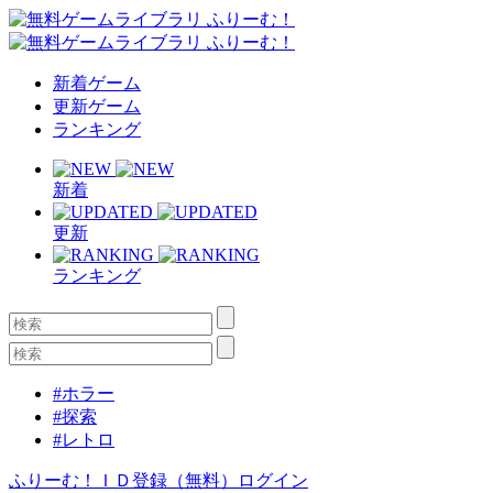
新着ゲーム
更新ゲーム
ランキング
新着
更新
ランキング
#ホラー
#探索
#レトロ
ふりーむ！ＩＤ登録（無料）
ログイン