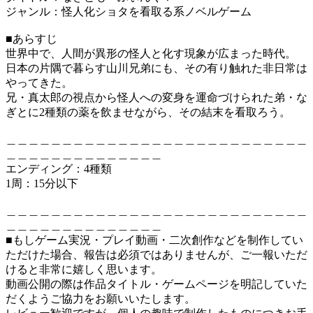
ジャンル：怪人化ショタを看取る系ノベルゲーム
■あらすじ
世界中で、人間が異形の怪人と化す現象が広まった時代。
日本の片隅で暮らす山川兄弟にも、その有り触れた非日常は
やってきた。
兄・真太郎の視点から怪人への変身を運命づけられた弟・な
ぎとに2種類の薬を飲ませながら、その結末を看取ろう。
＿＿＿＿＿＿＿＿＿＿＿＿＿＿＿＿＿＿＿＿＿＿＿＿＿＿＿
＿＿＿＿＿＿＿＿＿＿＿＿＿＿
エンディング：4種類
1周：15分以下
＿＿＿＿＿＿＿＿＿＿＿＿＿＿＿＿＿＿＿＿＿＿＿＿＿＿＿
＿＿＿＿＿＿＿＿＿＿＿＿＿＿
■もしゲーム実況・プレイ動画・二次創作などを制作してい
ただけた場合、報告は必須ではありませんが、ご一報いただ
けると非常に嬉しく思います。
動画公開の際は作品タイトル・ゲームページを明記していた
だくようご協力をお願いいたします。