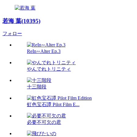
若海 葉(10395)
フォロー
ReIn∽Alter Ep.3
やんでれトリニティ
十三階段
虹色宝石譚 Pilot Film E...
必要不可欠の君