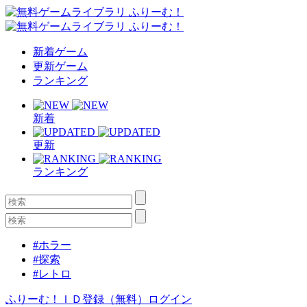
新着ゲーム
更新ゲーム
ランキング
新着
更新
ランキング
#ホラー
#探索
#レトロ
ふりーむ！ＩＤ登録（無料）
ログイン