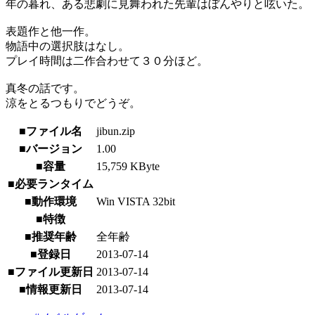
年の暮れ、ある悲劇に見舞われた先輩はぼんやりと呟いた。
表題作と他一作。
物語中の選択肢はなし。
プレイ時間は二作合わせて３０分ほど。
真冬の話です。
涼をとるつもりでどうぞ。
■ファイル名
jibun.zip
■バージョン
1.00
■容量
15,759 KByte
■必要ランタイム
■動作環境
Win VISTA 32bit
■特徴
■推奨年齢
全年齢
■登録日
2013-07-14
■ファイル更新日
2013-07-14
■情報更新日
2013-07-14