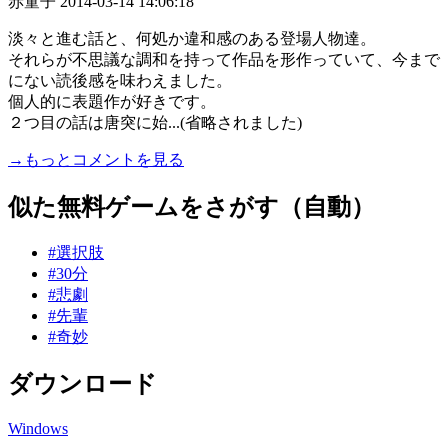
赤童子
2014-03-14 14:06:18
淡々と進む話と、何処か違和感のある登場人物達。
それらが不思議な調和を持って作品を形作っていて、今まで
にない読後感を味わえました。
個人的に表題作が好きです。
２つ目の話は唐突に始...(省略されました)
→もっとコメントを見る
似た無料ゲームをさがす（自動）
#選択肢
#30分
#悲劇
#先輩
#奇妙
ダウンロード
Windows