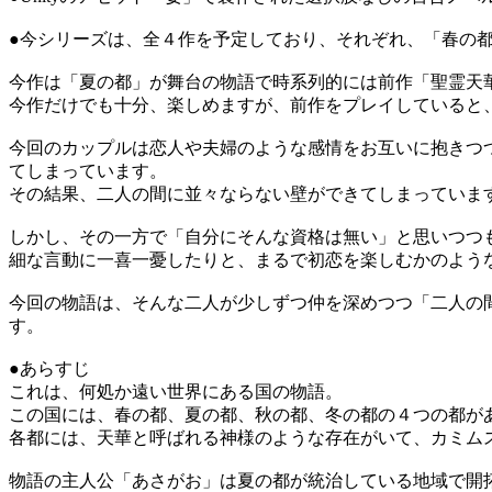
●今シリーズは、全４作を予定しており、それぞれ、「春の
今作は「夏の都」が舞台の物語で時系列的には前作「聖霊天華
今作だけでも十分、楽しめますが、前作をプレイしていると
今回のカップルは恋人や夫婦のような感情をお互いに抱きつ
てしまっています。
その結果、二人の間に並々ならない壁ができてしまっていま
しかし、その一方で「自分にそんな資格は無い」と思いつつ
細な言動に一喜一憂したりと、まるで初恋を楽しむかのよう
今回の物語は、そんな二人が少しずつ仲を深めつつ「二人の
す。
●あらすじ
これは、何処か遠い世界にある国の物語。
この国には、春の都、夏の都、秋の都、冬の都の４つの都が
各都には、天華と呼ばれる神様のような存在がいて、カミム
物語の主人公「あさがお」は夏の都が統治している地域で開