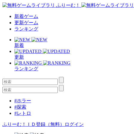
新着ゲーム
更新ゲーム
ランキング
新着
更新
ランキング
#ホラー
#探索
#レトロ
ふりーむ！ＩＤ登録（無料）
ログイン