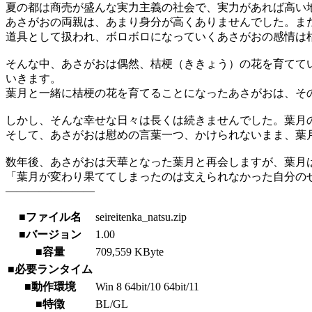
夏の都は商売が盛んな実力主義の社会で、実力があれば高い
あさがおの両親は、あまり身分が高くありませんでした。ま
道具として扱われ、ボロボロになっていくあさがおの感情は
そんな中、あさがおは偶然、桔梗（ききょう）の花を育てて
いきます。
葉月と一緒に桔梗の花を育てることになったあさがおは、そ
しかし、そんな幸せな日々は長くは続きませんでした。葉月
そして、あさがおは慰めの言葉一つ、かけられないまま、葉
数年後、あさがおは天華となった葉月と再会しますが、葉月
「葉月が変わり果ててしまったのは支えられなかった自分の
――――――――
■ファイル名
seireitenka_natsu.zip
■バージョン
1.00
■容量
709,559 KByte
■必要ランタイム
■動作環境
Win 8 64bit/10 64bit/11
■特徴
BL/GL