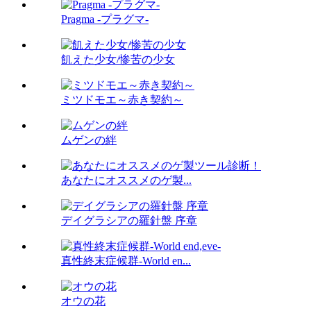
Pragma -プラグマ-
飢えた少女/惨苦の少女
ミツドモエ～赤き契約～
ムゲンの絆
あなたにオススメのゲ製...
デイグラシアの羅針盤 序章
真性終末症候群-World en...
オウの花