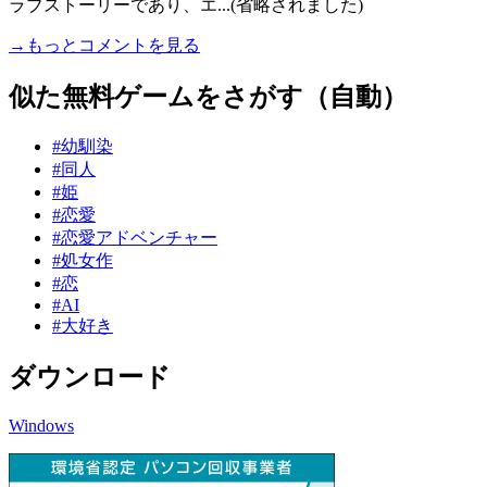
ラブストーリーであり、エ...(省略されました)
→もっとコメントを見る
似た無料ゲームをさがす（自動）
#幼馴染
#同人
#姫
#恋愛
#恋愛アドベンチャー
#処女作
#恋
#AI
#大好き
ダウンロード
Windows