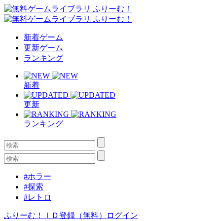
新着ゲーム
更新ゲーム
ランキング
新着
更新
ランキング
#ホラー
#探索
#レトロ
ふりーむ！ＩＤ登録（無料）
ログイン