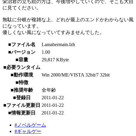
栄治君の立ち絵の方は、今後増やしていくので、そこも大目
に見てください。
無駄に分岐が複雑な上、どれが最上のエンドかわからない風
になっています。
優しくない風になっていてすみませんでした。
■ファイル名
Lamabermain.lzh
■バージョン
1.00
■容量
29,817 KByte
■必要ランタイム
■動作環境
Win 2000/ME/VISTA 32bit/7 32bit
■特徴
■推奨年齢
全年齢
■登録日
2011-01-22
■ファイル更新日
2011-01-22
■情報更新日
2011-01-22
#ノベルゲーム
#ギャルゲー