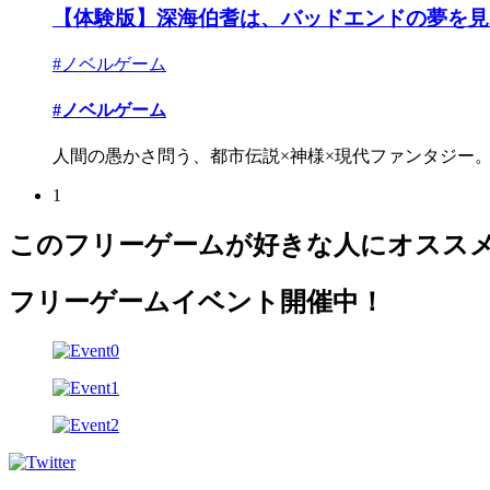
【体験版】深海伯耆は、バッドエンドの夢を見
#ノベルゲーム
#ノベルゲーム
人間の愚かさ問う、都市伝説×神様×現代ファンタジー
1
このフリーゲームが好きな人にオスス
フリーゲームイベント開催中！