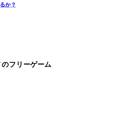
るか？
。
メのフリーゲーム