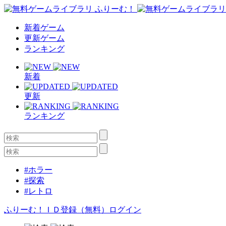
新着ゲーム
更新ゲーム
ランキング
新着
更新
ランキング
#ホラー
#探索
#レトロ
ふりーむ！ＩＤ登録（無料）
ログイン