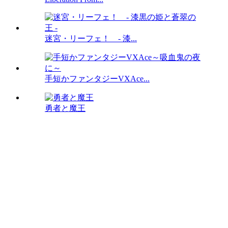
迷宮・リーフェ！ - 漆...
手短かファンタジーVXAce...
勇者と魔王