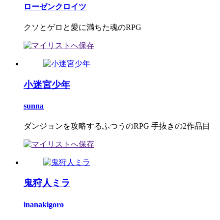
ローゼンクロイツ
クソとゲロと愛に満ちた魂のRPG
小迷宮少年
sunna
ダンジョンを攻略するふつうのRPG 手抜きの2作品目
鬼狩人ミラ
inanakigoro