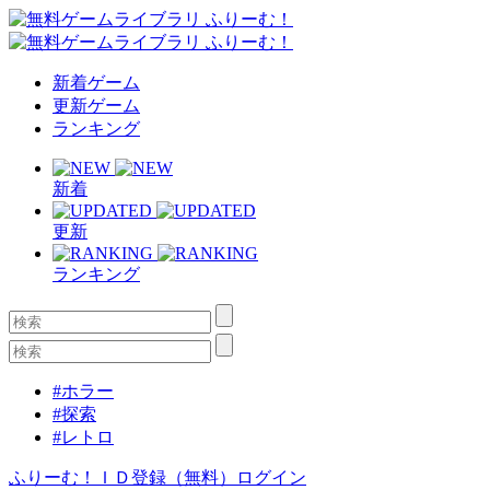
新着ゲーム
更新ゲーム
ランキング
新着
更新
ランキング
#ホラー
#探索
#レトロ
ふりーむ！ＩＤ登録（無料）
ログイン