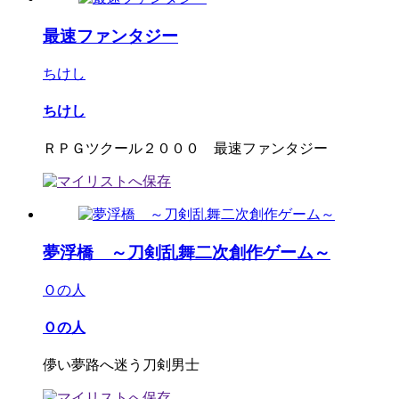
最速ファンタジー
ちけし
ちけし
ＲＰＧツクール２０００ 最速ファンタジー
夢浮橋 ～刀剣乱舞二次創作ゲーム～
Ｏの人
Ｏの人
儚い夢路へ迷う刀剣男士