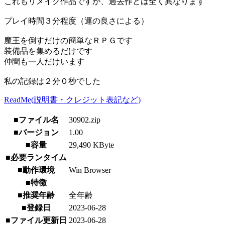
これもリメイク作品ですが、過去作とは全く異なります
プレイ時間３分程度（運の良さによる）
魔王を倒すだけの簡単なＲＰＧです
装備品を集めるだけです
仲間も一人だけいます
私の記録は２分０秒でした
ReadMe(説明書・クレジット表記など)
■ファイル名
30902.zip
■バージョン
1.00
■容量
29,490 KByte
■必要ランタイム
■動作環境
Win Browser
■特徴
■推奨年齢
全年齢
■登録日
2023-06-28
■ファイル更新日
2023-06-28