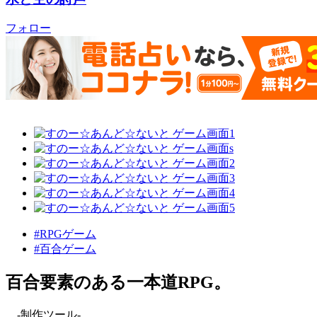
フォロー
#RPGゲーム
#百合ゲーム
百合要素のある一本道RPG。
-制作ツール-