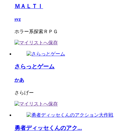
ＭＡＬＴＩ
syz
ホラー系探索ＲＰＧ
さらっとゲーム
かあ
さらげー
勇者ディッセくんのアク...