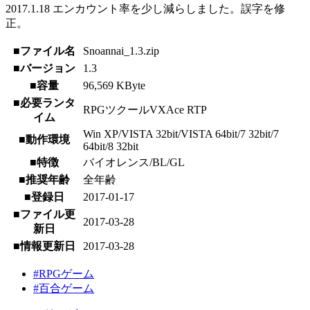
2017.1.18 エンカウント率を少し減らしました。誤字を修
正。
■ファイル名
Snoannai_1.3.zip
■バージョン
1.3
■容量
96,569 KByte
■必要ランタ
RPGツクールVXAce RTP
イム
Win XP/VISTA 32bit/VISTA 64bit/7 32bit/7
■動作環境
64bit/8 32bit
■特徴
バイオレンス/BL/GL
■推奨年齢
全年齢
■登録日
2017-01-17
■ファイル更
2017-03-28
新日
■情報更新日
2017-03-28
#RPGゲーム
#百合ゲーム