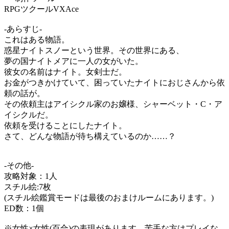
RPGツクールVXAce
-あらすじ-
これはある物語。
惑星ナイトスノーという世界。その世界にある、
夢の国ナイトメアに一人の女がいた。
彼女の名前はナイト。女剣士だ。
お金がつきかけていて、困っていたナイトにおじさんから依
頼の話が。
その依頼主はアイシクル家のお嬢様、シャーベット・C・ア
イシクルだ。
依頼を受けることにしたナイト。
さて、どんな物語が待ち構えているのか……？
-その他-
攻略対象：1人
スチル絵:7枚
(スチル絵鑑賞モードは最後のおまけルームにあります。)
ED数：1個
※女性×女性(百合)の表現があります。苦手な方はプレイな