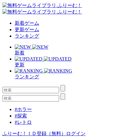
新着ゲーム
更新ゲーム
ランキング
新着
更新
ランキング
#ホラー
#探索
#レトロ
ふりーむ！ＩＤ登録（無料）
ログイン