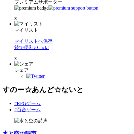
プレミアムサポーター
x
マイリスト
マイリストへ保存
後で便利♪ Click!
x
シェア
すのー☆あんど☆ないと
#RPGゲーム
#百合ゲーム
水と空の詩声