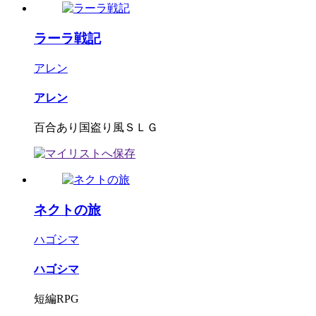
ラーラ戦記
アレン
アレン
百合あり国盗り風ＳＬＧ
ネクトの旅
ハゴシマ
ハゴシマ
短編RPG