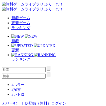
新着ゲーム
更新ゲーム
ランキング
新着
更新
ランキング
#ホラー
#探索
#レトロ
ふりーむ！ＩＤ登録（無料）
ログイン