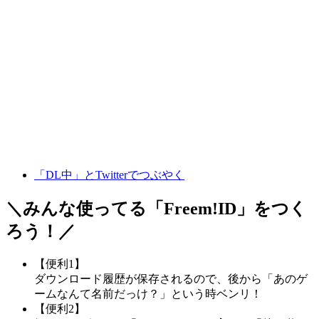
「DL中」とTwitterでつぶやく
＼みんな使ってる「
Freem!ID
」をつく
ろう！／
【便利1】
ダウンロード履歴が保存されるので、後から「あのゲ
ームなんて名前だっけ？」という時ベンリ！
【便利2】