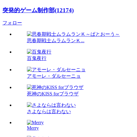
突発的ゲーム制作部(12174)
フォロー
思春期戦士ムラムランＫ...
百鬼夜行
アモーレ・ダルセーニョ
死神のKISS forブラウザ
さよならは言わない
Merry