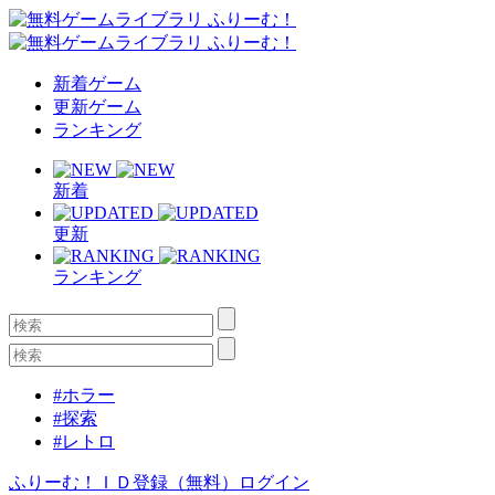
新着ゲーム
更新ゲーム
ランキング
新着
更新
ランキング
#ホラー
#探索
#レトロ
ふりーむ！ＩＤ登録（無料）
ログイン