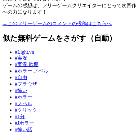
ゲームの感想は、フリーゲームクリエイターにとって次回作
への力になります！
→このフリーゲームのコメントの投稿はこちらへ
似た無料ゲームをさがす（自動）
#Light.vn
#実況
#実況 歓迎
#ホラー ノベル
#自由
#ブラウザ
#怖い
#ホラー
#ノベル
#クリック
#1分
#Jホラー
#怖い話