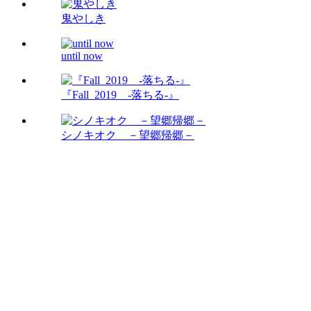
鬼やしき
until now
『Fall_2019 -落ちる-』
シノキオク －望郷帰郷－