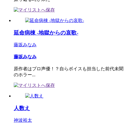
延命病棟 -地獄からの哀歌-
藤坂みなみ
藤坂みなみ
原作者はプロ声優！？自らボイスも担当した前代未聞
のホラー...
人数え
神波裕太