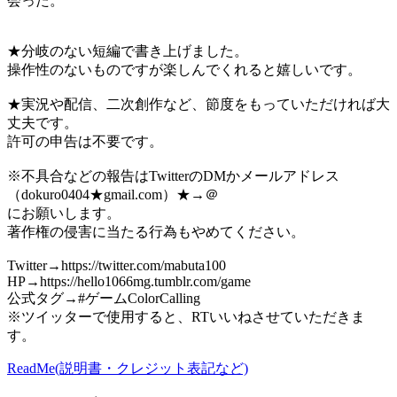
会った。
★分岐のない短編で書き上げました。
操作性のないものですが楽しんでくれると嬉しいです。
★実況や配信、二次創作など、節度をもっていただければ大
丈夫です。
許可の申告は不要です。
※不具合などの報告はTwitterのDMかメールアドレス
（dokuro0404★gmail.com）★→＠
にお願いします。
著作権の侵害に当たる行為もやめてください。
Twitter→https://twitter.com/mabuta100
HP→https://hello1066mg.tumblr.com/game
公式タグ→#ゲームColorCalling
※ツイッターで使用すると、RTいいねさせていただきま
す。
ReadMe(説明書・クレジット表記など)