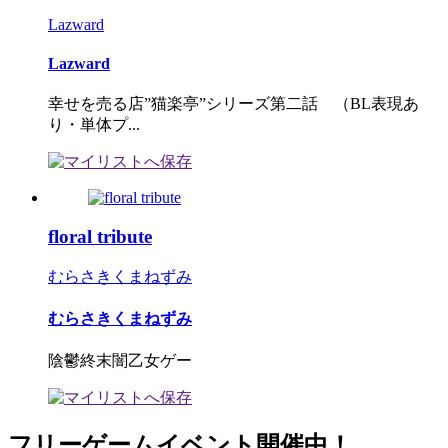
Lazward
Lazward
幸せを売る店”猫楽亭”シリーズ第二話 （BL表現あ
り・単体プ...
floral tribute
むらさきくまねずみ
むらさきくまねずみ
陰鬱終末闇乙女ゲー
フリーゲームイベント開催中！