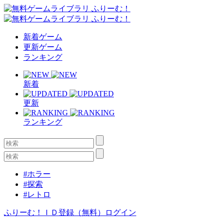
新着ゲーム
更新ゲーム
ランキング
新着
更新
ランキング
#ホラー
#探索
#レトロ
ふりーむ！ＩＤ登録（無料）
ログイン