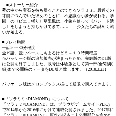
■ストーリー紹介
夢の中から宝石を持ち帰ることのできるソラミミ。最近その
才能に悩んでいた彼女のもとに、不思議な小象が現れる。学
園一の《ピエロ斬り》草里楓は、小象を使って《パレード潰
し》をしようと持ちかけてきて……――少女たちの謎めく戦
いが始まる。
■プレイ時間
一話20～30分程度
全19話。読むペースにもよるけど５～１０時間程度
※パッケージ版の追加販売が決まったため、完結版のDL版
は公開を終了しました。以降は体験版として第一部(全5話収
録)まで公開時のデータをDL版と致します。（2018.3.23）
パッケージ版はメロンブックス様にて通販で購入できます。
■『ソラミミ×DIAMOND』について
『ソラミミ×DIAMOND』は、ブラウザゲームサイトPLiCy
で2014年から2016年にかけて連載公開されました。2017年に
『ソラミミ×DIAMOND』原作小説本に未公開部分を含めた