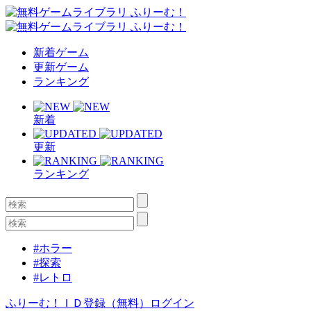
新着ゲーム
更新ゲーム
ランキング
新着
更新
ランキング
#ホラー
#探索
#レトロ
ふりーむ！ＩＤ登録（無料）
ログイン