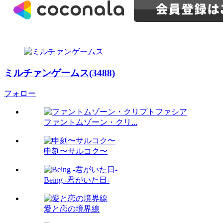
ミルチァンゲームス(3488)
フォロー
ファントムゾーン・クリ...
申刻〜サルコク〜
Being -君がいた日-
愛と恋の境界線