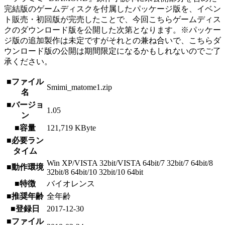
完結版のゲームディスクを付属したパッケージ版を、イベン
ト販売・初回版が完売したことで、今回こちらゲームディス
クのダウンロード版を公開した次第となります。※パッケー
ジ版の追加製作は未定ですがそれとの兼ね合いで、こちらダ
ウンロード版の公開は期間限定になるかもしれないのでご了
承ください。
■ファイル
Smimi_matome1.zip
名
■バージョ
1.05
ン
■容量
121,719 KByte
■必要ラン
タイム
Win XP/VISTA 32bit/VISTA 64bit/7 32bit/7 64bit/8
■動作環境
32bit/8 64bit/10 32bit/10 64bit
■特徴
バイオレンス
■推奨年齢
全年齢
■登録日
2017-12-30
■ファイル