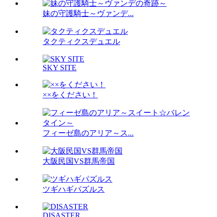
妹の守護騎士～ヴァンデ...
タクティクスデュエル
SKY SITE
××をください！
フィーゼ島のアリア～ス...
大阪民国VS群馬帝国
ツギハギパズルス
DISASTER