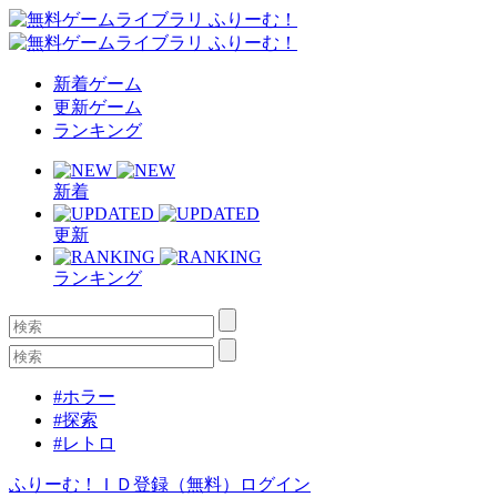
新着ゲーム
更新ゲーム
ランキング
新着
更新
ランキング
#ホラー
#探索
#レトロ
ふりーむ！ＩＤ登録（無料）
ログイン