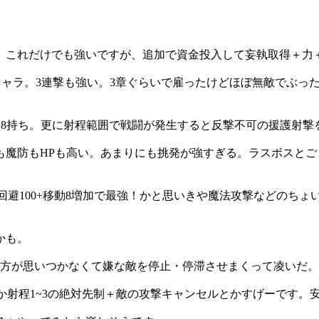
。これだけでも強いですが、追加で資金投入して妄執取得＋力
いキャラ。3連撃も強い。3章ぐらいで雇ったけどほぼ無敵でぶ
射程8持ち。更に射程範囲で戦闘が発生すると反撃不可の援護射
も魔防もHPも高い。あまりにも挑発が強すぎる。ラスボスと
+回避100+移動8増加で最強！かと思いきや魔法攻撃などのちょ
かも。
り方が思いつかなくて嫌な敵を停止・停滞させまくって凌いだ。
とか射程1~3の絶対先制＋敵の攻撃キャンセルとかすげーです