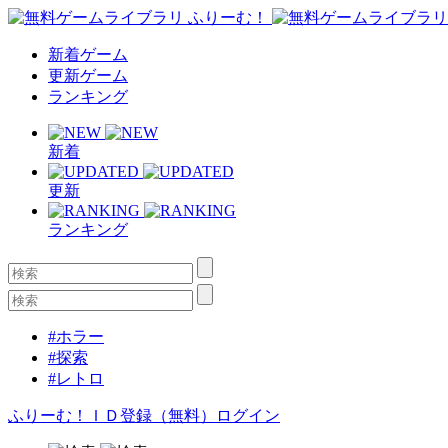
新着ゲーム
更新ゲーム
ランキング
新着
更新
ランキング
#ホラー
#探索
#レトロ
ふりーむ！ＩＤ登録（無料）
ログイン