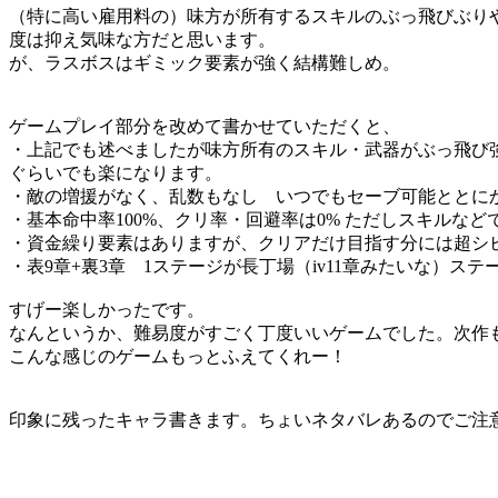
（特に高い雇用料の）味方が所有するスキルのぶっ飛びぶりや
度は抑え気味な方だと思います。
が、ラスボスはギミック要素が強く結構難しめ。
ゲームプレイ部分を改めて書かせていただくと、
・上記でも述べましたが味方所有のスキル・武器がぶっ飛び
ぐらいでも楽になります。
・敵の増援がなく、乱数もなし いつでもセーブ可能ととに
・基本命中率100%、クリ率・回避率は0% ただしスキルな
・資金繰り要素はありますが、クリアだけ目指す分には超シ
・表9章+裏3章 1ステージが長丁場（iv11章みたいな）
すげー楽しかったです。
なんというか、難易度がすごく丁度いいゲームでした。次作
こんな感じのゲームもっとふえてくれー！
印象に残ったキャラ書きます。ちょいネタバレあるのでご注