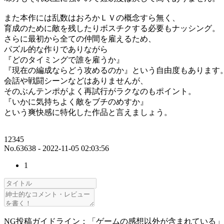
また本作には乱数はおろかＬＶの概念すら無く、
育成のために敵を残したりボスチクする必要もナッシング。
さらに最初から全ての仲間を雇えるため、
パズル的な作りでありながら
『どのタイミングで誰を雇うか』
『現在の編成ならどう攻めるのか』という自由度もあります
会話や戦闘シーンなどはありませんが、
そのぶんテンポがよく再試行がラクなのもポイント。
『いかに気持ちよく敵をブチのめすか』
という爽快感に特化した作品と言えましょう。
12345
No.63638 - 2022-11-05 02:03:56
1
NG投稿ガイドライン：「ゲームの感想以外が含まれている