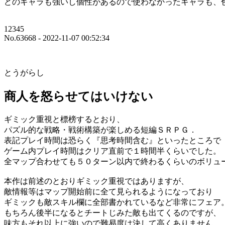
どのキャラも強いし個性があるので使わなかったキャラも、
12345
No.63668 - 2022-11-07 00:52:34
とうがらし
商人を怒らせてはいけない
ギミック重視と標榜するとおり、
パズル的な戦略・戦術構築が楽しめる短編ＳＲＰＧ．
表記プレイ時間は恐らく『思考時間含む』といったところで
ゲーム内プレイ時間はクリア直前で１時間半くらいでした。
全マップ合わせても５０ターン以内で終わるくらいのボリュ
本作は前述のとおりギミック重視ではありますが、
敵情報等はマップ開始前に全て見られるようになっており
ギミックも敵スキル欄に全部書かれているなど非常にフェア
もちろん後半になるとチートじみた敵も出てくるのですが、
味方もそれ以上に強いので難易度は決して高くありません。