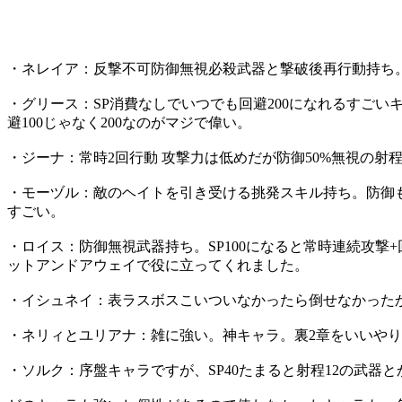
・ネレイア：反撃不可防御無視必殺武器と撃破後再行動持ち
・グリース：SP消費なしでいつでも回避200になれるすご
避100じゃなく200なのがマジで偉い。
・ジーナ：常時2回行動 攻撃力は低めだが防御50%無視の
・モーヅル：敵のヘイトを引き受ける挑発スキル持ち。防御
すごい。
・ロイス：防御無視武器持ち。SP100になると常時連続攻撃
ットアンドアウェイで役に立ってくれました。
・イシュネイ：表ラスボスこいついなかったら倒せなかった
・ネリィとユリアナ：雑に強い。神キャラ。裏2章をいいや
・ソルク：序盤キャラですが、SP40たまると射程12の武器