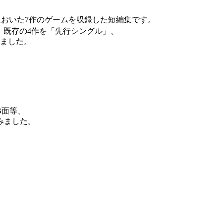
おいた7作のゲームを収録した短編集です。
た 既存の4作を「先行シングル」、
しました。
B面等、
みました。