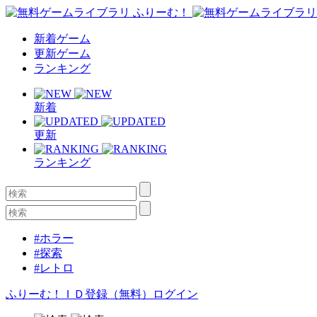
新着ゲーム
更新ゲーム
ランキング
新着
更新
ランキング
#ホラー
#探索
#レトロ
ふりーむ！ＩＤ登録（無料）
ログイン