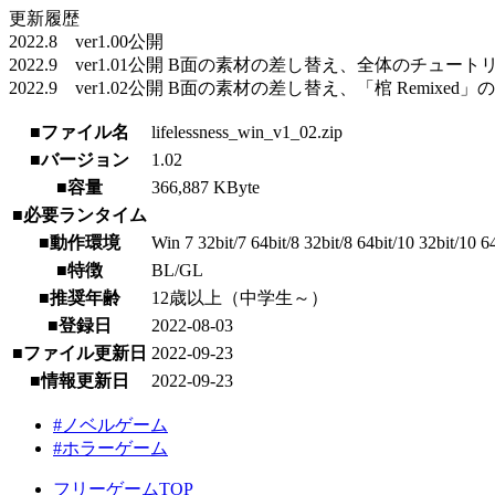
更新履歴
2022.8 ver1.00公開
2022.9 ver1.01公開 B面の素材の差し替え、全体のチュー
2022.9 ver1.02公開 B面の素材の差し替え、「棺 Remix
■ファイル名
lifelessness_win_v1_02.zip
■バージョン
1.02
■容量
366,887 KByte
■必要ランタイム
■動作環境
Win 7 32bit/7 64bit/8 32bit/8 64bit/10 32bit/10 6
■特徴
BL/GL
■推奨年齢
12歳以上（中学生～）
■登録日
2022-08-03
■ファイル更新日
2022-09-23
■情報更新日
2022-09-23
#ノベルゲーム
#ホラーゲーム
フリーゲームTOP