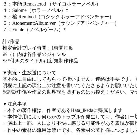
３：本能 Remastered （サイコホラーノベル）
４：Salome（ホラーノベル）*
５：棺 Remixed（ゴシックホラーアドベンチャー）
６：Atonement:Album.ver（サウンドアドベンチャー）
７：Finale（ノベルゲーム）*
計7作品
推定合計プレイ時間：1時間程度
※（）内は各作品のジャンル
※*付きのタイトルは新規制作作品
▼実況・生放送について
基本的に自由にしてもらって構いません。連絡は不要です。 
明欄に上記の演出上の注意を書いてくださるようお願いいたし
※誹謗中傷や作品の世界観を壊すものはお控えください。マ
▼注意事項
・本作の著作権は、作者であるHata_Ikedaに帰属します
・本作使用により何らかのトラブルが発生しても、作者は一
・演出上一部、人により不快に感じる可能性がある表現が御
・作中の素材の流用は禁止です、各素材の著作権につきまし