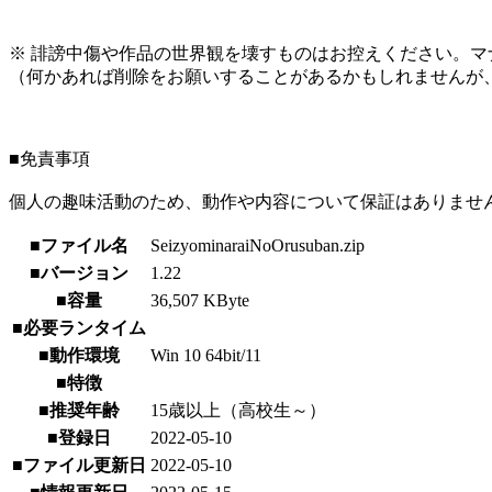
※ 誹謗中傷や作品の世界観を壊すものはお控えください。マ
（何かあれば削除をお願いすることがあるかもしれませんが
■免責事項
個人の趣味活動のため、動作や内容について保証はありませ
■ファイル名
SeizyominaraiNoOrusuban.zip
■バージョン
1.22
■容量
36,507 KByte
■必要ランタイム
■動作環境
Win 10 64bit/11
■特徴
■推奨年齢
15歳以上（高校生～）
■登録日
2022-05-10
■ファイル更新日
2022-05-10