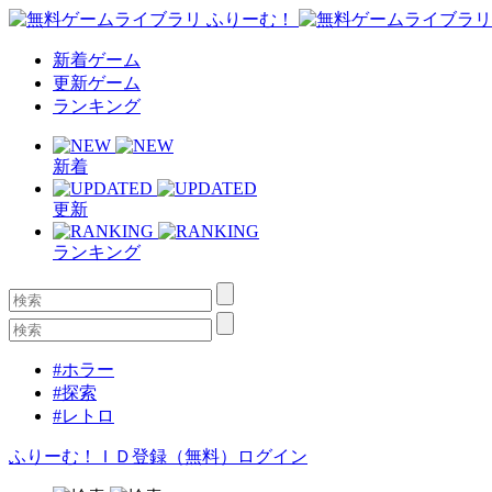
新着ゲーム
更新ゲーム
ランキング
新着
更新
ランキング
#ホラー
#探索
#レトロ
ふりーむ！ＩＤ登録（無料）
ログイン