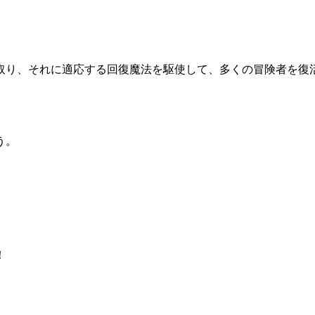
。
。
取り、それに適応する回復魔法を駆使して、多くの冒険者を復
う。
！