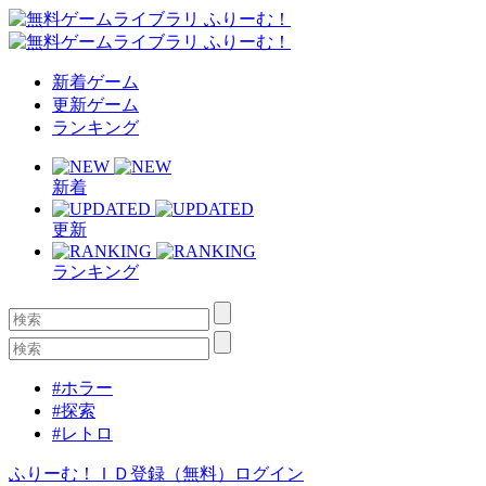
新着ゲーム
更新ゲーム
ランキング
新着
更新
ランキング
#ホラー
#探索
#レトロ
ふりーむ！ＩＤ登録（無料）
ログイン