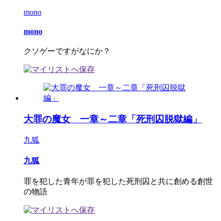
mono
mono
クソゲーですがなにか？
大罪の魔女 一章～二章「死刑囚脱獄編」
九狐
九狐
罪を犯した青年が罪を犯した死刑囚と共に創める創世
の物語