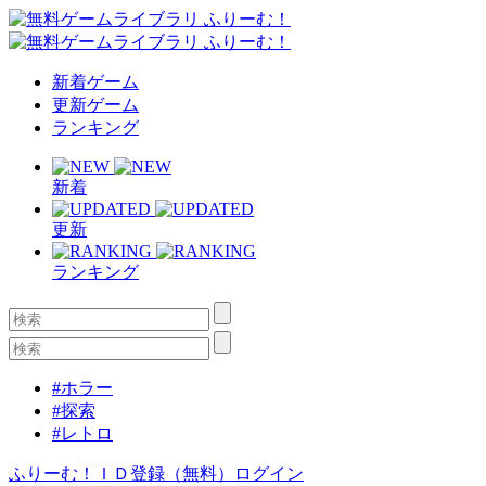
新着ゲーム
更新ゲーム
ランキング
新着
更新
ランキング
#ホラー
#探索
#レトロ
ふりーむ！ＩＤ登録（無料）
ログイン