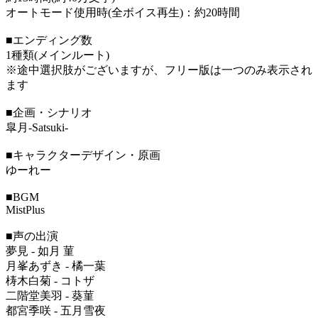
オートモード使用時(全ボイス再生)：約20時間
■エンディング数
1種類(メインルート)
※途中選択肢がございますが、フリー版は一つのみ表示され
ます
■企画・シナリオ
皐月-Satsuki-
■キャラクターデザイン・原画
ゆーれー
■BGM
MistPlus
■声の出演
夢見 - 如月 菫
月峯あずき - 橘一葉
梼木白菊 - コトザ
二階堂美羽 - 葵菫
都宮季咲 - 五月雪夜