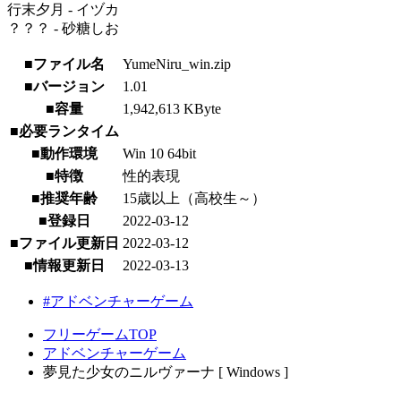
行末夕月 - イヅカ
？？？ - 砂糖しお
■ファイル名
YumeNiru_win.zip
■バージョン
1.01
■容量
1,942,613 KByte
■必要ランタイム
■動作環境
Win 10 64bit
■特徴
性的表現
■推奨年齢
15歳以上（高校生～）
■登録日
2022-03-12
■ファイル更新日
2022-03-12
■情報更新日
2022-03-13
#アドベンチャーゲーム
フリーゲームTOP
アドベンチャーゲーム
夢見た少女のニルヴァーナ [ Windows ]