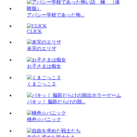
アパシー学校であった怖...
CLICK
未完のエリザ
お子さまは痴女
くまごっこ２
バキッ！ 脳筋だらけの脱...
桃色☆パニック