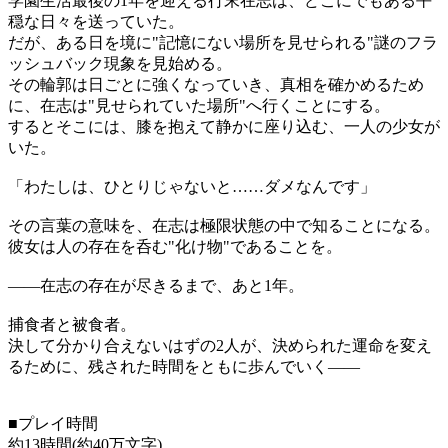
学園生活最後の1年を迎える行末在志は、どこにでもある平
穏な日々を送っていた。
だが、ある日を境に"記憶にない場所を見せられる"謎のフラ
ッシュバック現象を見始める。
その輪郭は日ごとに強くなっていき、真相を確かめるため
に、在志は"見せられていた場所"へ行くことにする。
するとそこには、膝を抱えて静かに座り込む、一人の少女が
いた。
「わたしは、ひとりじゃないと……ダメなんです」
その言葉の意味を、在志は極限状態の中で知ることになる。
彼女は人の存在を呑む"化け物"であることを。
――在志の存在が尽きるまで、あと1年。
捕食者と被食者。
決して分かり合えないはずの2人が、決められた運命を変え
るために、残された時間をともに歩んでいく――
■プレイ時間
約13時間(約40万文字)