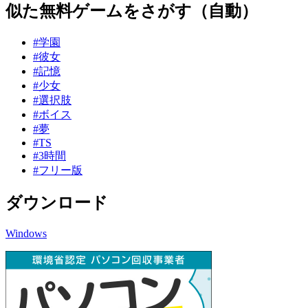
似た無料ゲームをさがす（自動）
#学園
#彼女
#記憶
#少女
#選択肢
#ボイス
#夢
#TS
#3時間
#フリー版
ダウンロード
Windows