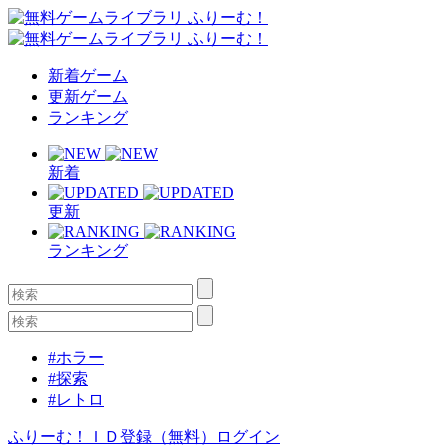
新着ゲーム
更新ゲーム
ランキング
新着
更新
ランキング
#ホラー
#探索
#レトロ
ふりーむ！ＩＤ登録（無料）
ログイン