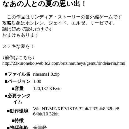
なあの人との夏の思い出！
この作品はリンディア・ストーリーの番外編ゲームです
攻略対象はホンレン、ジェイド、エルゼ、リーゼです。
話は短めで読むだけです
おまけもあります
ステキな夏を！
↓前作はこちら↓
http://23kuroneko.web.fc2.com/orizinaruheya/gemu/rindeia/rin.html
■ファイル名
rinsama1.0.zip
■バージョン
1.00
■容量
120,137 KByte
■必要ランタ
イム
Win NT/ME/XP/VISTA 32bit/7 32bit/8 32bit/8
■動作環境
64bit/10 32bit
■特徴
■推奨年齢
全年齢