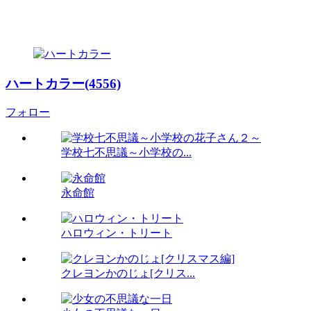
ハートカラー(4556)
フォロー
学校七不思議～小学校の...
永命館
ハロウィン・トリート
クレヨンかのじょ[クリス...