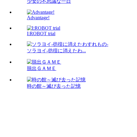
少女の不思議な一日
Advantage!
I:ROBOT trial
ソラヨイ-彷徨に消えたわ...
脱出ＧＡＭＥ
時の館～滅び去った記憶