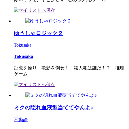
ゆうしゃロジック２
Tokusaka
Tokusaka
証魔を操り、欺影を倒せ！ 殺人犯は誰だ！？ 推理
ゲーム
ミクの隠れ血液型当ててやんよ♪
不動静