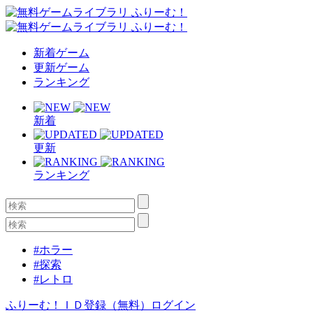
新着ゲーム
更新ゲーム
ランキング
新着
更新
ランキング
#ホラー
#探索
#レトロ
ふりーむ！ＩＤ登録（無料）
ログイン