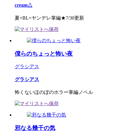
cream△
夏×BL×ヤンデレ掌編★7/30更新
僕らのちょっと怖い夜
グラシアス
グラシアス
怖くないほのぼのホラー掌編ノベル
邪なる幾千の気