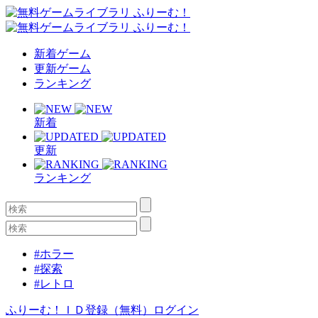
新着ゲーム
更新ゲーム
ランキング
新着
更新
ランキング
#ホラー
#探索
#レトロ
ふりーむ！ＩＤ登録（無料）
ログイン