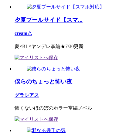
夕夏プールサイド【スマ...
cream△
夏×BL×ヤンデレ掌編★7/30更新
僕らのちょっと怖い夜
グラシアス
怖くないほのぼのホラー掌編ノベル