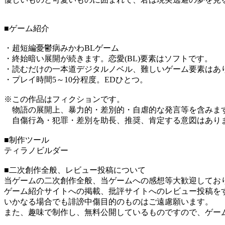
■ゲーム紹介
・超短編憂鬱病みかわBLゲーム
・終始暗い展開が続きます。恋愛(BL)要素はソフトです。
・読むだけの一本道デジタルノベル、難しいゲーム要素はあ
・プレイ時間5～10分程度。EDひとつ。
※この作品はフィクションです。
物語の展開上、暴力的・差別的・自虐的な発言等を含みま
自傷行為・犯罪・差別を助長、推奨、肯定する意図はあり
■制作ツール
ティラノビルダー
■二次創作全般、レビュー投稿について
当ゲームの二次創作全般、当ゲームへの感想等大歓迎してお
ゲーム紹介サイトへの掲載、批評サイトへのレビュー投稿を
いかなる場合でも誹謗中傷目的のものはご遠慮願います。
また、趣味で制作し、無料公開しているものですので、ゲー