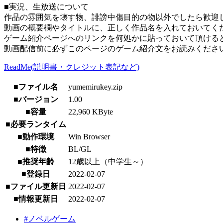
■実況、生放送について
作品の雰囲気を壊す物、誹謗中傷目的の物以外でしたら歓迎
動画の概要欄やタイトルに、正しく作品名を入れておいてく
ゲーム紹介ページへのリンクを何処かに貼っておいて頂ける
動画配信前に必ずこのページのゲーム紹介文をお読みくださ
ReadMe(説明書・クレジット表記など)
■ファイル名
yumemirukey.zip
■バージョン
1.00
■容量
22,960 KByte
■必要ランタイム
■動作環境
Win Browser
■特徴
BL/GL
■推奨年齢
12歳以上（中学生～）
■登録日
2022-02-07
■ファイル更新日
2022-02-07
■情報更新日
2022-02-07
#ノベルゲーム