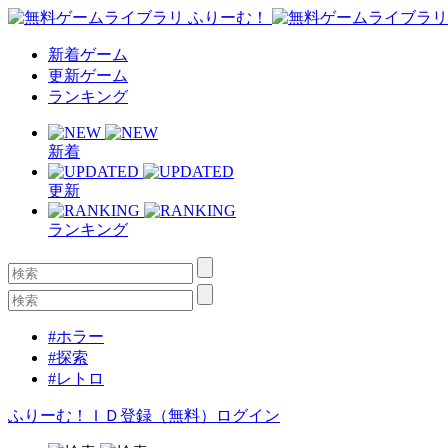
新着ゲーム
更新ゲーム
ランキング
新着
更新
ランキング
#ホラー
#探索
#レトロ
ふりーむ！ＩＤ登録（無料）
ログイン