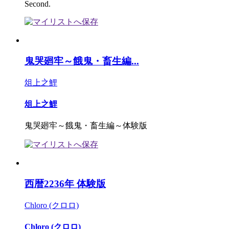
Second.
鬼哭廻牢～餓鬼・畜生編...
俎上之鯉
俎上之鯉
鬼哭廻牢～餓鬼・畜生編～体験版
西暦2236年 体験版
Chloro (クロロ)
Chloro (クロロ)