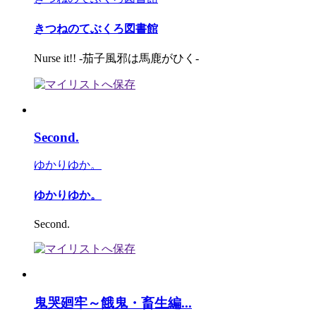
きつねのてぶくろ図書館
Nurse it!! -茄子風邪は馬鹿がひく-
Second.
ゆかりゆか。
ゆかりゆか。
Second.
鬼哭廻牢～餓鬼・畜生編...