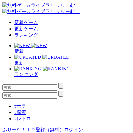
新着ゲーム
更新ゲーム
ランキング
新着
更新
ランキング
#ホラー
#探索
#レトロ
ふりーむ！ＩＤ登録（無料）
ログイン