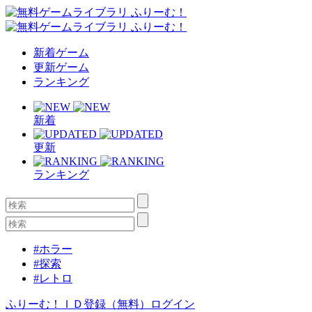
新着ゲーム
更新ゲーム
ランキング
新着
更新
ランキング
#ホラー
#探索
#レトロ
ふりーむ！ＩＤ登録（無料）
ログイン