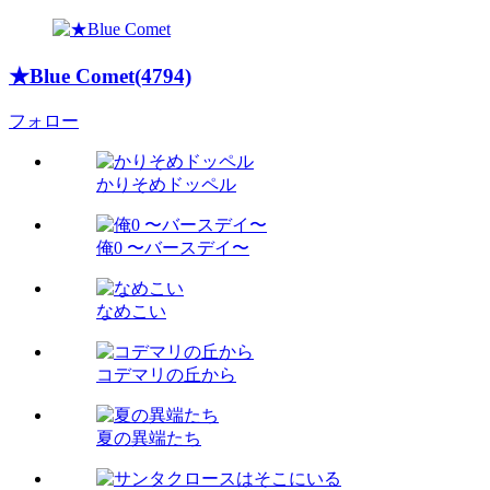
★Blue Comet(4794)
フォロー
かりそめドッペル
俺0 〜バースデイ〜
なめこい
コデマリの丘から
夏の異端たち