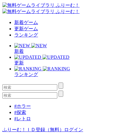
新着ゲーム
更新ゲーム
ランキング
新着
更新
ランキング
#ホラー
#探索
#レトロ
ふりーむ！ＩＤ登録（無料）
ログイン