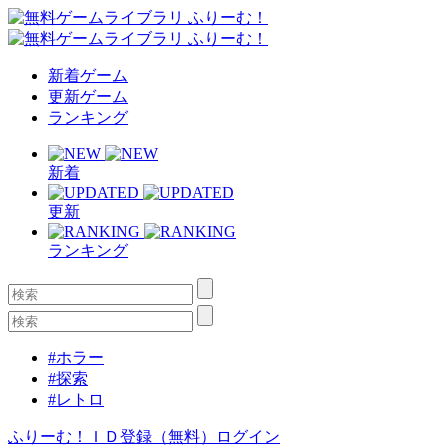
新着ゲーム
更新ゲーム
ランキング
新着
更新
ランキング
#ホラー
#探索
#レトロ
ふりーむ！ＩＤ登録（無料）
ログイン