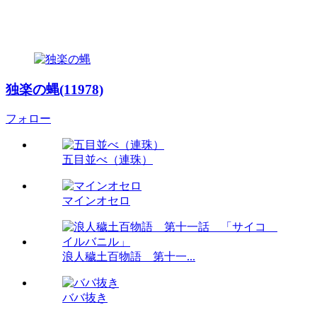
独楽の蝿(11978)
フォロー
五目並べ（連珠）
マインオセロ
浪人穢土百物語 第十一...
ババ抜き