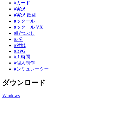
#カード
#実況
#実況 歓迎
#ツクール
#ツクール VX
#暇つぶし
#3分
#対戦
#RPG
#１時間
#個人制作
#シミュレーター
ダウンロード
Windows