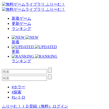
新着ゲーム
更新ゲーム
ランキング
新着
更新
ランキング
#ホラー
#探索
#レトロ
ふりーむ！ＩＤ登録（無料）
ログイン