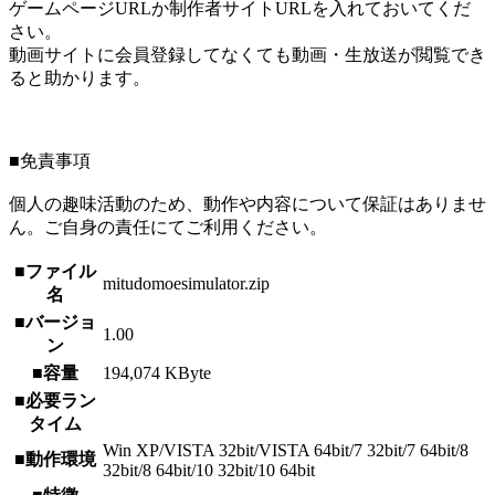
ゲームページURLか制作者サイトURLを入れておいてくだ
さい。
動画サイトに会員登録してなくても動画・生放送が閲覧でき
ると助かります。
■免責事項
個人の趣味活動のため、動作や内容について保証はありませ
ん。ご自身の責任にてご利用ください。
■ファイル
mitudomoesimulator.zip
名
■バージョ
1.00
ン
■容量
194,074 KByte
■必要ラン
タイム
Win XP/VISTA 32bit/VISTA 64bit/7 32bit/7 64bit/8
■動作環境
32bit/8 64bit/10 32bit/10 64bit