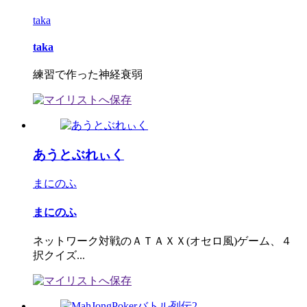
taka
taka
練習で作った神経衰弱
あうとぶれぃく
まにのふ
まにのふ
ネットワーク対戦のＡＴＡＸＸ(オセロ風)ゲーム、４
択クイズ...