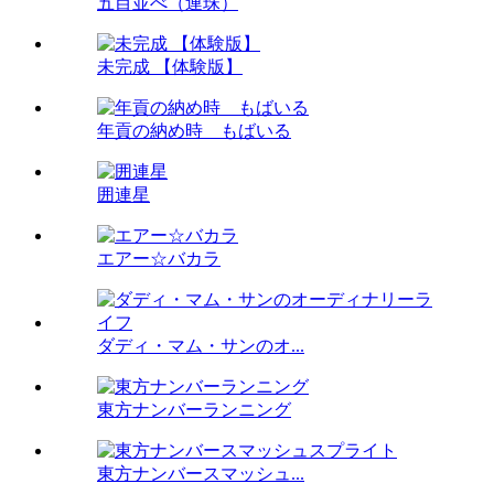
五目並べ（連珠）
未完成 【体験版】
年貢の納め時 もばいる
囲連星
エアー☆バカラ
ダディ・マム・サンのオ...
東方ナンバーランニング
東方ナンバースマッシュ...