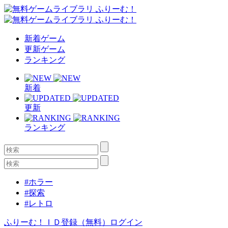
新着ゲーム
更新ゲーム
ランキング
新着
更新
ランキング
#ホラー
#探索
#レトロ
ふりーむ！ＩＤ登録（無料）
ログイン