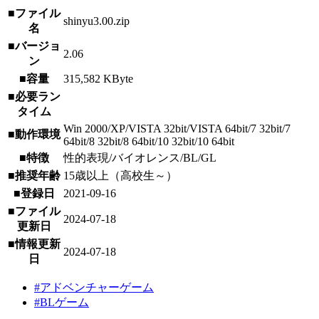
■ファイル
shinyu3.00.zip
名
■バージョ
2.06
ン
■容量
315,582 KByte
■必要ラン
タイム
Win 2000/XP/VISTA 32bit/VISTA 64bit/7 32bit/7
■動作環境
64bit/8 32bit/8 64bit/10 32bit/10 64bit
■特徴
性的表現/バイオレンス/BL/GL
■推奨年齢
15歳以上（高校生～）
■登録日
2021-09-16
■ファイル
2024-07-18
更新日
■情報更新
2024-07-18
日
#アドベンチャーゲーム
#BLゲーム