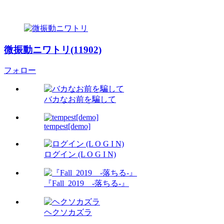
微振動ニワトリ(11902)
フォロー
バカなお前を騙して
tempest[demo]
ログイン (L O G I N)
『Fall_2019 -落ちる-』
ヘクソカズラ