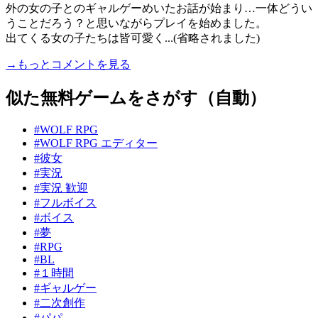
外の女の子とのギャルゲーめいたお話が始まり…一体どうい
うことだろう？と思いながらプレイを始めました。
出てくる女の子たちは皆可愛く...(省略されました)
→もっとコメントを見る
似た無料ゲームをさがす（自動）
#WOLF RPG
#WOLF RPG エディター
#彼女
#実況
#実況 歓迎
#フルボイス
#ボイス
#夢
#RPG
#BL
#１時間
#ギャルゲー
#二次創作
#パパ