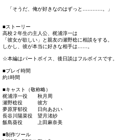
「そうだ、俺が好きなのはずっと…………。」
■ストーリー
高校２年生の主人公、梶浦淳一は
「彼女が欲しい」と親友の瀬野稔に相談をする。
しかし、彼が本当に好きな相手は……。
☆本編はパートボイス、後日談はフルボイスです。
■プレイ時間
約1時間
■キャスト（敬称略）
梶浦淳一役 秋月周
瀬野稔役 彼方
夢原芽郁役 日向あおい
長谷川陽菜役 望月渚紗
飯島葵役 上田麻奈美
■制作ツール