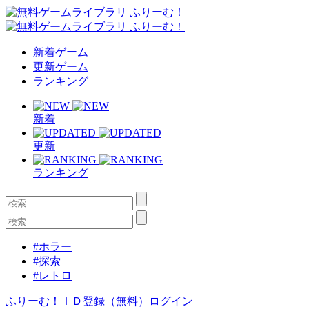
新着ゲーム
更新ゲーム
ランキング
新着
更新
ランキング
#ホラー
#探索
#レトロ
ふりーむ！ＩＤ登録（無料）
ログイン