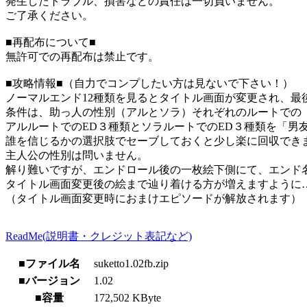
発生したトラブル、損害などの責任は一切負いません。
ご了承ください。
■再配布について■
無許可での再配布は禁止です。
■攻略情報■（自力でコンプしたい方は見ないで下さい！）
ノーマルエンド12種類を見るとタイトル画面が変更され、最
条件は、助っ人の性別（アルとソラ）それぞれのルートでの
アルルートでのED３種類とソラルートでのED３種類を「男
誰を信じるかの選択肢でセーブしておくと少し楽に回収でき
主人公の性別は問いません。
解り難いですが、エンドロール後の一枚絵下側にて、エンド
タイトル画面変更後の絵まで辿り着ける方が増えますように
（タイトル画面変更時におまけエピソードが解放されます）
ReadMe(説明書・クレジット表記など)
■ファイル名
suketto1.02fb.zip
■バージョン
1.02
■容量
172,502 KByte