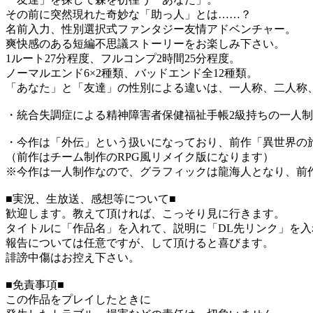
その前に突然現れた奇妙な「助っ人」とは……？
名前入力、性別選択式ファンタジー友情アドベンチャー。
爽快感のある短編不思議ストーリーをお楽しみ下さい。
1ルート27分程度、フルコンプ2時間25分程度。
ノーマルエンド6×2種類、バッドエンド全12種類。
「あなた」と「友達」の性別による違いは、一人称、二人称
・統合失調症による精神障害者保健福祉手帳2級持ちの一人
・今作は「外伝」という扱いになっており、前作「異世界の
（前作はチーム制作のRPG風リメイク版になります）
※今作は一人制作なので、グラフィックは龍海人となり、前
■実況、生放送、感想等について■
歓迎します。教えて頂ければ、こっそり見に行きます。
タイトルに「作品名」を入れて、説明に「DL先リンク」を入
報告については任意ですが、して頂けると喜びます。
誹謗中傷はお控え下さい。
■免責事項■
この作品をプレイしたときに