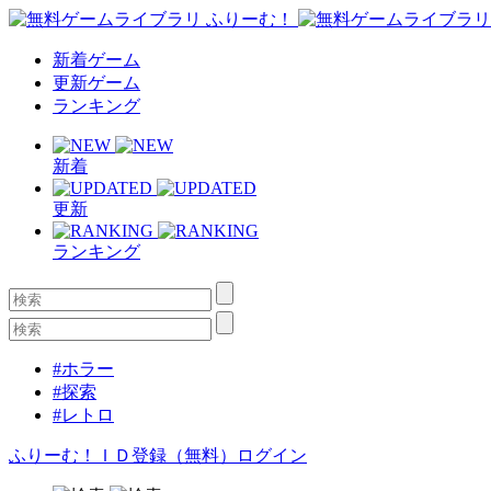
新着ゲーム
更新ゲーム
ランキング
新着
更新
ランキング
#ホラー
#探索
#レトロ
ふりーむ！ＩＤ登録（無料）
ログイン