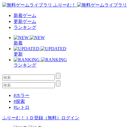
新着ゲーム
更新ゲーム
ランキング
新着
更新
ランキング
#ホラー
#探索
#レトロ
ふりーむ！ＩＤ登録（無料）
ログイン