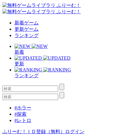
新着ゲーム
更新ゲーム
ランキング
新着
更新
ランキング
#ホラー
#探索
#レトロ
ふりーむ！ＩＤ登録（無料）
ログイン