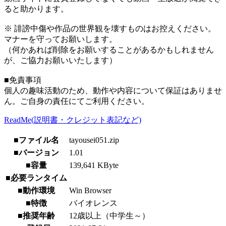
ると助かります。
※ 誹謗中傷や作品の世界観を壊すものはお控えください。
マナーを守ってお願いします。
（何かあれば削除をお願いすることがあるかもしれません
が、ご協力お願いいたします）
■免責事項
個人の趣味活動のため、動作や内容について保証はありませ
ん。ご自身の責任にてご利用ください。
ReadMe(説明書・クレジット表記など)
■ファイル名
tayousei051.zip
■バージョン
1.01
■容量
139,641 KByte
■必要ランタイム
■動作環境
Win Browser
■特徴
バイオレンス
■推奨年齢
12歳以上（中学生～）