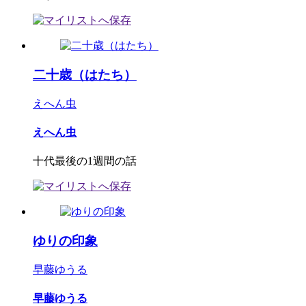
二十歳（はたち）
えへん虫
えへん虫
十代最後の1週間の話
ゆりの印象
早藤ゆうる
早藤ゆうる