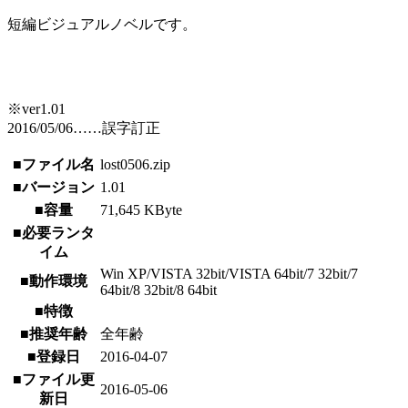
短編ビジュアルノベルです。
※ver1.01
2016/05/06……誤字訂正
■ファイル名
lost0506.zip
■バージョン
1.01
■容量
71,645 KByte
■必要ランタ
イム
Win XP/VISTA 32bit/VISTA 64bit/7 32bit/7
■動作環境
64bit/8 32bit/8 64bit
■特徴
■推奨年齢
全年齢
■登録日
2016-04-07
■ファイル更
2016-05-06
新日