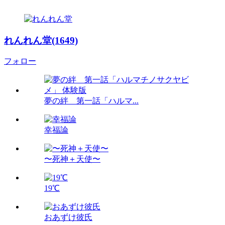
れんれん堂(1649)
フォロー
夢の絆 第一話「ハルマ...
幸福論
〜死神＋天使〜
19℃
おあずけ彼氏