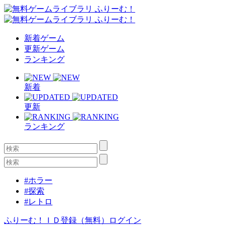
新着ゲーム
更新ゲーム
ランキング
新着
更新
ランキング
#ホラー
#探索
#レトロ
ふりーむ！ＩＤ登録（無料）
ログイン