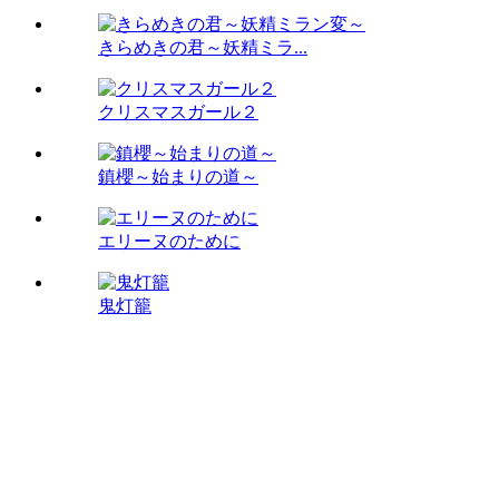
きらめきの君～妖精ミラ...
クリスマスガール２
鎮櫻～始まりの道～
エリーヌのために
鬼灯籠