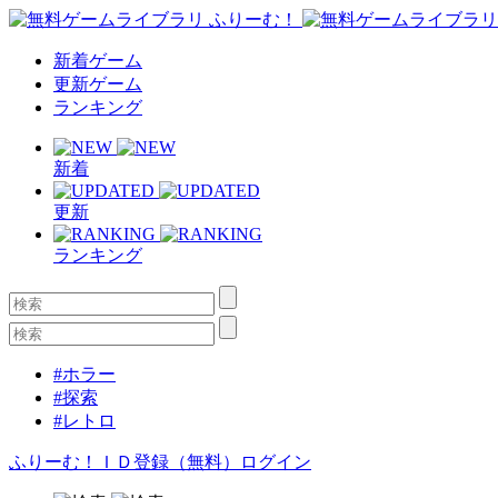
新着ゲーム
更新ゲーム
ランキング
新着
更新
ランキング
#ホラー
#探索
#レトロ
ふりーむ！ＩＤ登録（無料）
ログイン