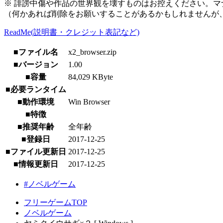
※ 誹謗中傷や作品の世界観を壊すものはお控えください。マ
（何かあれば削除をお願いすることがあるかもしれませんが
ReadMe(説明書・クレジット表記など)
■ファイル名
x2_browser.zip
■バージョン
1.00
■容量
84,029 KByte
■必要ランタイム
■動作環境
Win Browser
■特徴
■推奨年齢
全年齢
■登録日
2017-12-25
■ファイル更新日
2017-12-25
■情報更新日
2017-12-25
#ノベルゲーム
フリーゲームTOP
ノベルゲーム