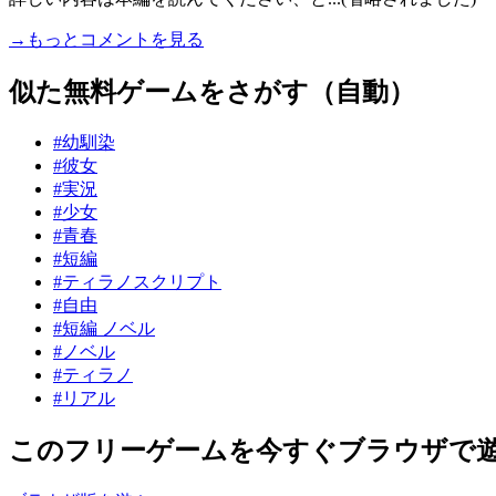
→もっとコメントを見る
似た無料ゲームをさがす（自動）
#幼馴染
#彼女
#実況
#少女
#青春
#短編
#ティラノスクリプト
#自由
#短編 ノベル
#ノベル
#ティラノ
#リアル
このフリーゲームを今すぐブラウザで