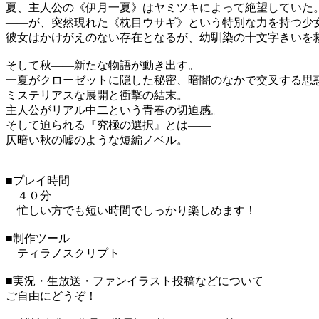
夏、主人公の《伊月一夏》はヤミツキによって絶望していた
――が、突然現れた《枕目ウサギ》という特別な力を持つ少
彼女はかけがえのない存在となるが、幼馴染の十文字きいを
そして秋――新たな物語が動き出す。
一夏がクローゼットに隠した秘密、暗闇のなかで交叉する思
ミステリアスな展開と衝撃の結末。
主人公がリアル中二という青春の切迫感。
そして迫られる『究極の選択』とは――
仄暗い秋の嘘のような短編ノベル。
■プレイ時間
４０分
忙しい方でも短い時間でしっかり楽しめます！
■制作ツール
ティラノスクリプト
■実況・生放送・ファンイラスト投稿などについて
ご自由にどうぞ！