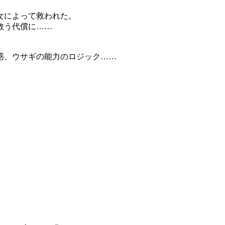
。
女によって救われた。
救う代償に……
惑、ウサギの能力のロジック……