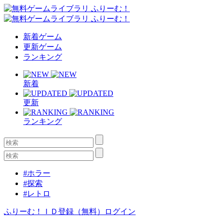
新着ゲーム
更新ゲーム
ランキング
新着
更新
ランキング
#ホラー
#探索
#レトロ
ふりーむ！ＩＤ登録（無料）
ログイン