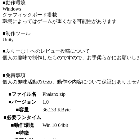
■動作環境
Windows
グラフィックボード搭載
環境によってはゲームが重くなる可能性があります
■制作ツール
Unity
■ふりーむ！へのレビュー投稿について
個人の趣味で制作したものですので、お手柔らかにお願いし
■免責事項
個人の趣味活動のため、動作や内容について保証はありませ
■ファイル名
Phalanx.zip
■バージョン
1.0
■容量
36,133 KByte
■必要ランタイム
■動作環境
Win 10 64bit
■特徴