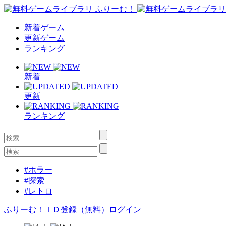
新着ゲーム
更新ゲーム
ランキング
新着
更新
ランキング
#ホラー
#探索
#レトロ
ふりーむ！ＩＤ登録（無料）
ログイン