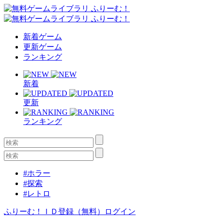
新着ゲーム
更新ゲーム
ランキング
新着
更新
ランキング
#ホラー
#探索
#レトロ
ふりーむ！ＩＤ登録（無料）
ログイン